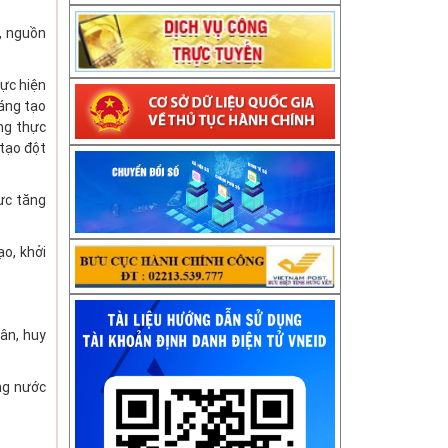
, nguồn
hực hiện
áng tạo
ng thực
tạo đột
lực tăng
ạo, khởi
ân, huy
àng nước