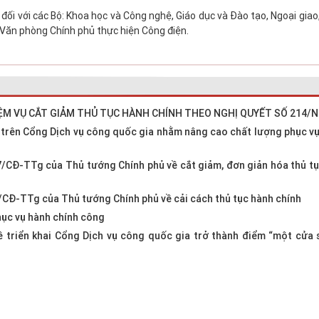
đối với các Bộ: Khoa học và Công nghệ, Giáo dục và Đào tạo, Ngoại giao,
 Văn phòng Chính phủ thực hiện Công điện.
ỆM VỤ CẮT GIẢM THỦ TỤC HÀNH CHÍNH THEO NGHỊ QUYẾT SỐ 214/
hị trên Cổng Dịch vụ công quốc gia nhằm nâng cao chất lượng phục v
7/CĐ-TTg của Thủ tướng Chính phủ về cắt giảm, đơn giản hóa thủ t
4/CĐ-TTg của Thủ tướng Chính phủ về cải cách thủ tục hành chính
ục vụ hành chính công
 triển khai Cổng Dịch vụ công quốc gia trở thành điểm “một cửa 