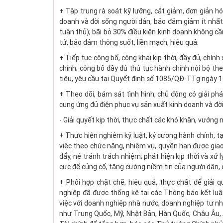
+ Tập trung rà soát kỹ lưỡng, cắt giảm, đơn giản hó
doanh và đời sống người dân, bảo đảm giảm ít nhất 3
tuân thủ); bãi bỏ 30% điều kiện kinh doanh không cầ
tử, bảo đảm thông suốt, liền mạch, hiệu quả.
+ Tiếp tục công bố, công khai kịp thời, đầy đủ, chính
chính; công bố đầy đủ thủ tục hành chính nội bộ t
tiêu, yêu cầu tại Quyết định số 1085/QĐ-TTg ngày 
+ Theo dõi, bám sát tình hình, chủ động có giải ph
cung ứng đủ điện phục vụ sản xuất kinh doanh và đời
- Giải quyết kịp thời, thực chất các khó khăn, vướng
+ Thực hiện nghiêm kỷ luật, kỷ cương hành chính, tạ
việc theo chức năng, nhiệm vụ, quyền hạn được giao 
đẩy, né tránh trách nhiệm; phát hiện kịp thời và xử
cực để củng cố, tăng cường niềm tin của người dân, 
+ Phối hợp chặt chẽ, hiệu quả, thực chất để giải
nghiệp đã được thống kê tại các Thông báo kết luậ
việc với doanh nghiệp nhà nước, doanh nghiệp tư nh
như Trung Quốc, Mỹ, Nhật Bản, Hàn Quốc, Châu Âu, 