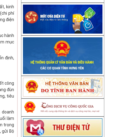
ất, kinh
(chi phí
ờng điện
tục hành
đảm mục
ổn định,
yết công
rạng đùn
ng, tiêu
a doanh
uổi làm
an trọng
 gửi Bộ