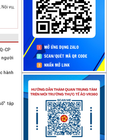
 Nội vụ,
NQ-CP
ụ người
ục hành
số” tập