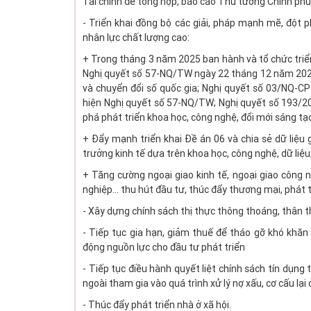
Tài chính để tổng hợp, báo cáo Thủ tướng Chính ph
- Triển khai đồng bộ các giải, pháp mạnh mẽ, đột 
nhân lực chất lượng cao:
+ Trong tháng 3 năm 2025 ban hành và tổ chức triển 
Nghị quyết số 57-NQ/TW ngày 22 tháng 12 năm 2024 
và chuyển đổi số quốc gia; Nghị quyết số 03/NQ-
hiện Nghị quyết số 57-NQ/TW; Nghị quyết số 193/20
phá phát triển khoa học, công nghệ, đổi mới sáng tạo
+ Đẩy mạnh triển khai Đề án 06 và chia sẻ dữ liệu 
trưởng kinh tế dựa trên khoa học, công nghệ, dữ liệu
+ Tăng cường ngoại giao kinh tế, ngoại giao công ng
nghiệp... thu hút đầu tư, thúc đẩy thương mại, phát
- Xây dựng chính sách thị thực thông thoáng, thân th
- Tiếp tục gia hạn, giảm thuế để tháo gỡ khó khăn
động nguồn lực cho đầu tư phát triển
- Tiếp tục điều hành quyết liệt chính sách tín dụn
ngoài tham gia vào quá trình xử lý nợ xấu, cơ cấu l
- Thúc đẩy phát triển nhà ở xã hội.