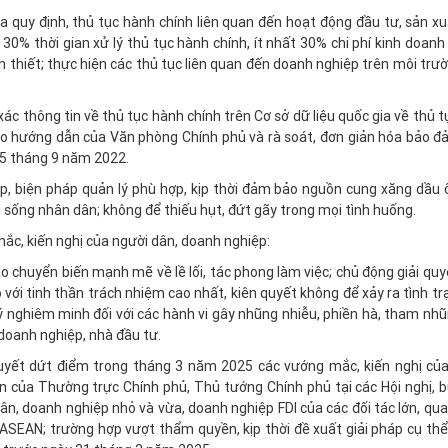
a quy định, thủ tục hành chính liên quan đến hoạt động đầu tư, sản xu
0% thời gian xử lý thủ tục hành chính, ít nhất 30% chi phí kinh doanh 
n thiết; thực hiện các thủ tục liên quan đến doanh nghiệp trên môi trư
 xác thông tin về thủ tục hành chính trên Cơ sở dữ liệu quốc gia về thủ 
heo hướng dẫn của Văn phòng Chính phủ và rà soát, đơn giản hóa bảo 
15 tháng 9 năm 2022.
áp, biện pháp quản lý phù hợp, kịp thời đảm bảo nguồn cung xăng dầu 
 sống nhân dân; không để thiếu hụt, đứt gãy trong mọi tình huống.
 mắc, kiến nghị của người dân, doanh nghiệp:
o chuyển biến mạnh mẽ về lề lối, tác phong làm việc; chủ động giải qu
với tinh thần trách nhiệm cao nhất, kiên quyết không để xảy ra tình t
 lý nghiêm minh đối với các hành vi gây nhũng nhiễu, phiền hà, tham nhũ
doanh nghiệp, nhà đầu tư.
 quyết dứt điểm trong tháng 3 năm 2025 các vướng mắc, kiến nghị củ
n của Thường trực Chính phủ, Thủ tướng Chính phủ tại các Hội nghị, b
ân, doanh nghiệp nhỏ và vừa, doanh nghiệp FDI của các đối tác lớn, qu
ASEAN; trường hợp vượt thẩm quyền, kịp thời đề xuất giải pháp cụ thể,