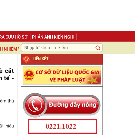
RA CỨU HỒ SƠ
PHẢN ÁNH KIẾN NGHỊ
ỆM ", LẤY NGƯỜI DÂN VÀ DOANH NGHIỆP LÀM TRUNG TÂM ĐỂ PHỤC V
LIÊN KẾT
ề cắt
 tế -
iảm thủ
ất, hiệu