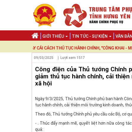
GIỚI THIỆU
TIN TỨC - SỰ KIỆN
VĂN BẢ
UNG TAY CẢI CÁCH THỦ TỤC HÀNH CHÍNH, "CÔNG KHAI - MINH BẠCH
09/03/2025
| Lượt xem
1517
Công điện của Thủ tướng Chính p
giảm thủ tục hành chính, cải thiện
xã hội
Ngày 9/3/2025, Thủ tướng Chính phủ ban hành Công
tục hành chính, cải thiện môi trường kinh doanh, thúc 
Theo đó, Thủ tướng Chính phủ yêu cầu các Bộ, cơ qu
- . Thúc đẩy mạnh mẽ, quyết liệt hơn nữa công tác 
quả: