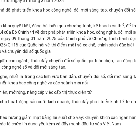
ủ trước ngày 31 tháng 3 năm 2025.
phá để phát triển khoa học công nghệ, đổi mới sáng tạo, chuyển đổi số
khai quyết liệt, đồng bộ, hiệu quả chương trình, kế hoạch cụ thể, để t
của Bộ Chính trị về đột phá phát triển khoa học, công nghệ, đổi mới s
CP ngày 09 tháng 01 năm 2025 của Chính phủ về Chương trình hành độ
25/QH15 của Quốc hội về thí điểm một số cơ chế, chính sách đặc biệt 
 và chuyển đổi số quốc gia.
giữa các ngành, thúc đẩy chuyển đổi số quốc gia toàn diện, tạo động 
, công nghệ số và đổi mới sáng tạo.
hệ, nhất là trong các lĩnh vực bán dẫn, chuyển đổi số, đổi mới sáng t
 triển khoa học công nghệ và các ngành mới nổi.
iện, mở rộng, nâng cấp việc cấp thị thực điện tử.
 cho hoạt động sản xuất kinh doanh, thúc đẩy phát triển kinh tế tư nh
g theo hướng giảm mặt bằng lãi suất cho vay; khuyến khích các ngân h
ại các tổ chức tín dụng yếu kém và đẩy mạnh đầu tư vào Việt Nam