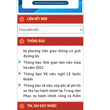
Thông báo về việc nghỉ Tết Nguyên
đán Bính Ngọ năm 2026
Thông báo về việc nghỉ Tết Nguyên
LIÊN KẾT WEB
đán Giáp Thìn năm 2024
Thông báo Lịch nghỉ Lễ Quốc khánh
ngày 2/9/2023
Thông báo phân cấp công tác đăng
THÔNG BÁO
ký phương tiện giao thông cơ giới
đường bộ
Thông báo thời gian làm việc mùa
hè năm 2022
Thông báo Về việc nghỉ Lễ Quốc
khánh
Thông báo về việc nộp phí, lệ phí hồ
sơ thủ tục hành chính tại Trung tâm
Phục vụ hành chính công và Kiểm
soát TTHC tỉnh
TIN, BÀI ĐỌC NHIỀU