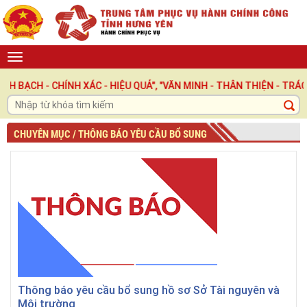
H - CHÍNH XÁC - HIỆU QUẢ", "VĂN MINH - THÂN THIỆN - TRÁCH NH
CHUYÊN MỤC / THÔNG BÁO YÊU CẦU BỔ SUNG
Thông báo yêu cầu bổ sung hồ sơ Sở Tài nguyên và
Môi trường