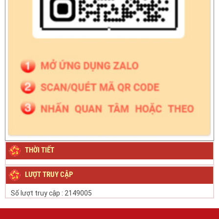
THỜI TIẾT
LƯỢT TRUY CẬP
Số lượt truy cập :
2149005