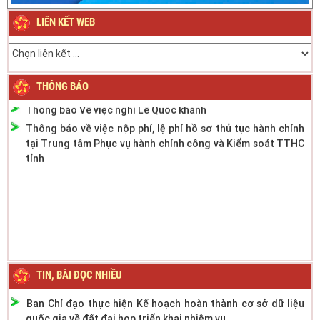
2024
LIÊN KẾT WEB
Thông báo Lịch nghỉ Lễ Quốc khánh ngày 2/9/2023
Thông báo phân cấp công tác đăng ký phương tiện giao
thông cơ giới đường bộ
Thông báo thời gian làm việc mùa hè năm 2022
THÔNG BÁO
Thông báo Về việc nghỉ Lễ Quốc khánh
Thông báo về việc nộp phí, lệ phí hồ sơ thủ tục hành chính
tại Trung tâm Phục vụ hành chính công và Kiểm soát TTHC
tỉnh
TIN, BÀI ĐỌC NHIỀU
Ban Chỉ đạo thực hiện Kế hoạch hoàn thành cơ sở dữ liệu
quốc gia về đất đai họp triển khai nhiệm vụ