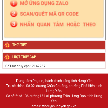
THỜI TIẾT
LƯỢT TRUY CẬP
Số lượt truy cập :
2142257
Trung tâm Phục vụ hành chính công tỉnh Hưng Yên
Trụ sở chính: Số 02, đường Chùa Chuông, phường Phố Hiến, tỉnh
Hưng Yên;
Cơ sở 2: số 136 đường Lê Lợi, phường Trần Hưng Đạo, tỉnh Hưng
Yên.
email: tthcc@hungyen.gov.vn