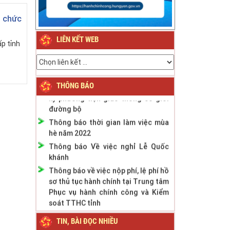
Thông báo về việc nghỉ Tết Nguyên
đán Bính Ngọ năm 2026
ổ chức
Thông báo về việc nghỉ Tết Nguyên
đán Giáp Thìn năm 2024
LIÊN KẾT WEB
ấp tỉnh
Thông báo Lịch nghỉ Lễ Quốc khánh
ngày 2/9/2023
Thông báo phân cấp công tác đăng
THÔNG BÁO
ký phương tiện giao thông cơ giới
đường bộ
Thông báo thời gian làm việc mùa
hè năm 2022
Thông báo Về việc nghỉ Lễ Quốc
khánh
Thông báo về việc nộp phí, lệ phí hồ
sơ thủ tục hành chính tại Trung tâm
Phục vụ hành chính công và Kiểm
soát TTHC tỉnh
TIN, BÀI ĐỌC NHIỀU