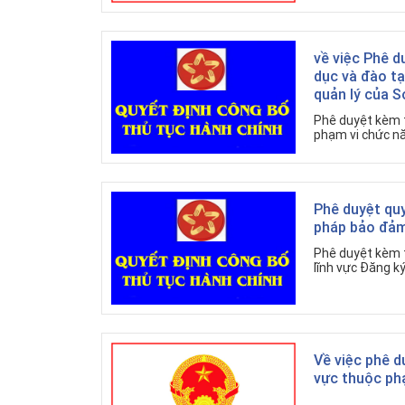
về việc Phê d
dục và đào t
quản lý của S
Phê duyệt kèm t
phạm vi chức nă
Phê duyệt quy
pháp bảo đảm
Phê duyệt kèm t
lĩnh vực Đăng k
Về việc phê d
vực thuộc ph