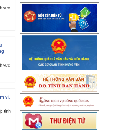
nh vực
ịa
ng
nh vực
m vi,
p tỉnh