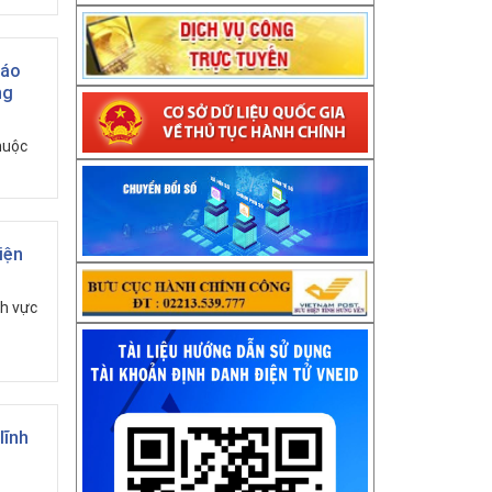
iáo
ng
huộc
iện
nh vực
lĩnh