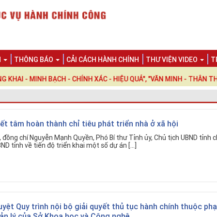
N
THÔNG BÁO
CẢI CÁCH HÀNH CHÍNH
THƯ VIỆN VIDEO
T
MINH BẠCH - CHÍNH XÁC - HIỆU QUẢ", "VĂN MINH - THÂN THIỆN -
t tâm hoàn thành chỉ tiêu phát triển nhà ở xã hội
 đồng chí Nguyễn Mạnh Quyền, Phó Bí thư Tỉnh ủy, Chủ tịch UBND tỉnh ch
D tỉnh về tiến độ triển khai một số dự án […]
uyệt Quy trình nội bộ giải quyết thủ tục hành chính thuộc ph
ản lý của Sở Khoa học và Công nghệ