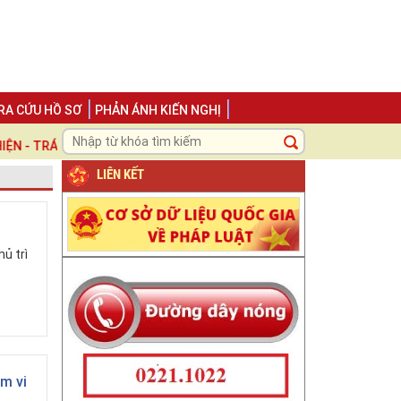
RA CỨU HỒ SƠ
PHẢN ÁNH KIẾN NGHỊ
 TRÁCH NHIỆM ", LẤY NGƯỜI DÂN VÀ DOANH NGHIỆP LÀM TRUNG TÂM 
LIÊN KẾT
ủ trì
ạm vi