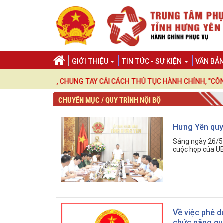
GIỚI THIỆU
TIN TỨC - SỰ KIỆN
VĂN BẢ
 2023, CHUNG TAY CẢI CÁCH THỦ TỤC HÀNH CHÍNH, "CÔNG KHAI - 
CHUYÊN MỤC / QUY TRÌNH NỘI BỘ
Hưng Yên quyế
Sáng ngày 26/5,
cuộc họp của UBN
Về việc phê d
chức năng qu