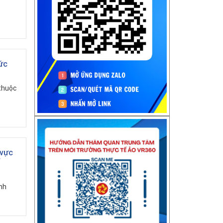
ức
 thuộc
 vực
nh