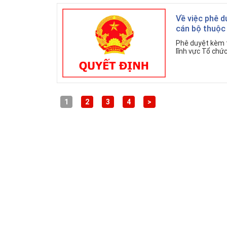
Về việc phê d
cán bộ thuộc 
Phê duyệt kèm t
lĩnh vực Tổ chứ
1
2
3
4
>