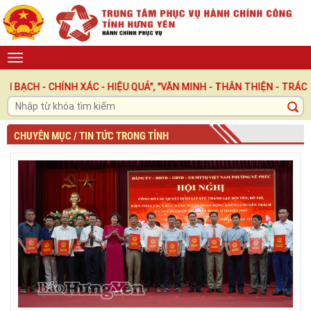
 XÁC - HIỆU QUẢ", "VĂN MINH - THÂN THIỆN - TRÁCH NHIỆM ", L
CHUYÊN MỤC / TIN TỨC TRONG TỈNH