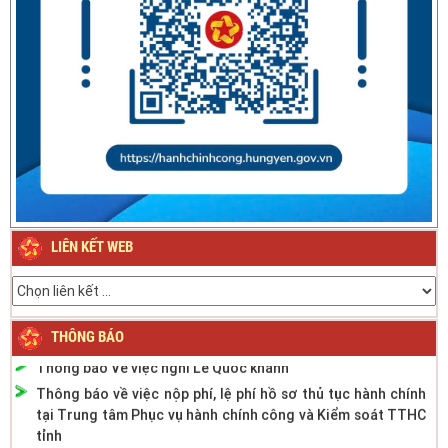
Thông báo về việc nghỉ Tết Nguyên đán Bính Ngọ năm 2026
Thông báo về việc nghỉ Tết Nguyên đán Giáp Thìn năm
2024
Thông báo Lịch nghỉ Lễ Quốc khánh ngày 2/9/2023
LIÊN KẾT WEB
Thông báo phân cấp công tác đăng ký phương tiện giao
thông cơ giới đường bộ
Thông báo thời gian làm việc mùa hè năm 2022
Thông báo Về việc nghỉ Lễ Quốc khánh
THÔNG BÁO
Thông báo về việc nộp phí, lệ phí hồ sơ thủ tục hành chính
tại Trung tâm Phục vụ hành chính công và Kiểm soát TTHC
tỉnh