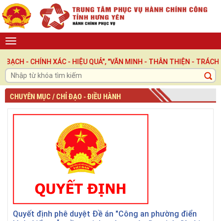
ÍNH XÁC - HIỆU QUẢ", "VĂN MINH - THÂN THIỆN - TRÁCH NHIỆM "
CHUYÊN MỤC / CHỈ ĐẠO - ĐIỀU HÀNH
Quyết định phê duyệt Đề án "Công an phường điển