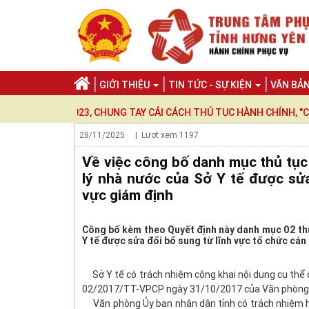
GIỚI THIỆU
TIN TỨC - SỰ KIỆN
VĂN BẢ
MÃO 2023, CHUNG TAY CẢI CÁCH THỦ TỤC HÀNH CHÍNH, "CÔNG KHAI
28/11/2025
| Lượt xem
1197
Về việc công bố danh mục thủ tục
lý nhà nước của Sở Y tế được sửa
vực giám định
Công bố kèm theo Quyết định này danh mục 02 thủ
Y tế được sửa đổi bổ sung từ lĩnh vực tổ chức cán
Sở Y tế có trách nhiệm công khai nội dung cụ thể 
02/2017/TT-VPCP ngày 31/10/2017 của Văn phòng Ch
Văn phòng Ủy ban nhân dân tỉnh có trách nhiệm hướ