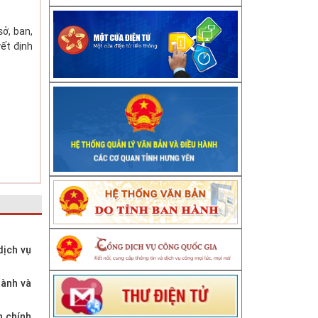
ở, ban,
ết định
dịch vụ
gành và
h chính