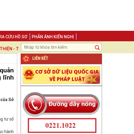
RA CỨU HỒ SƠ
PHẢN ÁNH KIẾN NGHỊ
N - TRÁCH NHIỆM ", LẤY NGƯỜI DÂN VÀ DOANH NGHIỆP LÀM TRUNG T
LIÊN KẾT
 quản
 lĩnh
 của Sở
g tư số
ục hành