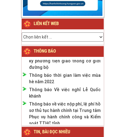
Thông báo về việc nghỉ Tết Nguyên
đán Bính Ngọ năm 2026
Thông báo về việc nghỉ Tết Nguyên
LIÊN KẾT WEB
đán Giáp Thìn năm 2024
Thông báo Lịch nghỉ Lễ Quốc khánh
ngày 2/9/2023
Thông báo phân cấp công tác đăng
THÔNG BÁO
ký phương tiện giao thông cơ giới
đường bộ
Thông báo thời gian làm việc mùa
hè năm 2022
Thông báo Về việc nghỉ Lễ Quốc
khánh
Thông báo về việc nộp phí, lệ phí hồ
sơ thủ tục hành chính tại Trung tâm
Phục vụ hành chính công và Kiểm
soát TTHC tỉnh
TIN, BÀI ĐỌC NHIỀU