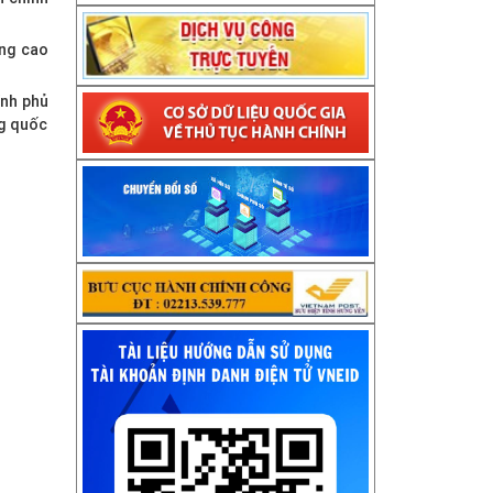
âng cao
ính phủ
ng quốc