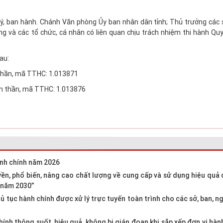
ý, ban hành. Chánh Văn phòng Ủy ban nhân dân tỉnh; Thủ trưởng các s
ng và các tổ chức, cá nhân có liên quan chịu trách nhiệm thi hành Quy
sau:
thần, mã TTHC: 1.013871
âm thần, mã TTHC: 1.013876
hành chính năm 2026
yền, phổ biến, nâng cao chất lượng về cung cấp và sử dụng hiệu quả 
 năm 2030”
thủ tục hành chính được xử lý trực tuyến toàn trình cho các sở, ban, n
ính thông suốt, hiệu quả, không bị gián đoạn khi sắp xếp đơn vị hàn