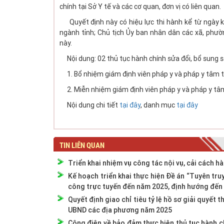
chính tại Sở Y tế và các cơ quan, đơn vị có liên quan.
Quyết định này có hiệu lực thi hành kể từ ngày k
ngành tỉnh; Chủ tịch Ủy ban nhân dân các xã, phườ
này.
Nội dung: 02 thủ tục hành chính sửa đổi, bổ sung 
1. Bổ nhiệm giám định viên pháp y và pháp y tâm 
2. Miễn nhiệm giám định viên pháp y và pháp y t
Nội dung chi tiết
tại đây
, danh mục
tại đây
TIN LIÊN QUAN
Triển khai nhiệm vụ công tác nội vụ, cải cách 
Kế hoạch triển khai thực hiện Đề án “Tuyên tru
công trực tuyến đến năm 2025, định hướng đến
Quyết định giao chỉ tiêu tỷ lệ hồ sơ giải quyết 
UBND các địa phương năm 2025
Công điện về bảo đảm thực hiện thủ tục hành ch