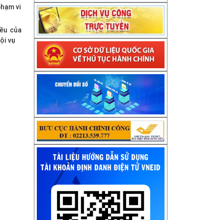
phạm vi
iều của
ội vụ