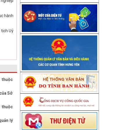
 nghiệp
ục hành
tịch Uỷ
g thuộc
 của Sở
n thuộc
quản lý