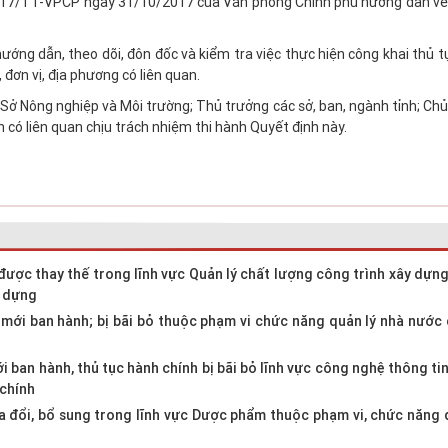
/2017/TT-VPCP ngày 31/10/2017 của Văn phòng Chính phủ hướng dẫn về
ng dẫn, theo dõi, đôn đốc và kiểm tra việc thực hiện công khai thủ t
 đơn vị, địa phương có liên quan.
 Nông nghiệp và Môi trường; Thủ trưởng các sở, ban, ngành tỉnh; Chủ 
 có liên quan chịu trách nhiệm thi hành Quyết định này.
được thay thế trong lĩnh vực Quản lý chất lượng công trình xây dựn
y dựng
mới ban hành; bị bãi bỏ thuộc phạm vi chức năng quản lý nhà nước
 ban hành, thủ tục hành chính bị bãi bỏ lĩnh vực công nghệ thông ti
 chính
 đổi, bổ sung trong lĩnh vực Dược phẩm thuộc phạm vi, chức năng 