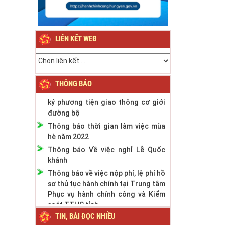
Thông báo về việc nghỉ Tết Nguyên
đán Bính Ngọ năm 2026
Thông báo về việc nghỉ Tết Nguyên
LIÊN KẾT WEB
đán Giáp Thìn năm 2024
Thông báo Lịch nghỉ Lễ Quốc khánh
ngày 2/9/2023
Thông báo phân cấp công tác đăng
THÔNG BÁO
ký phương tiện giao thông cơ giới
đường bộ
Thông báo thời gian làm việc mùa
hè năm 2022
Thông báo Về việc nghỉ Lễ Quốc
khánh
Thông báo về việc nộp phí, lệ phí hồ
sơ thủ tục hành chính tại Trung tâm
Phục vụ hành chính công và Kiểm
soát TTHC tỉnh
TIN, BÀI ĐỌC NHIỀU