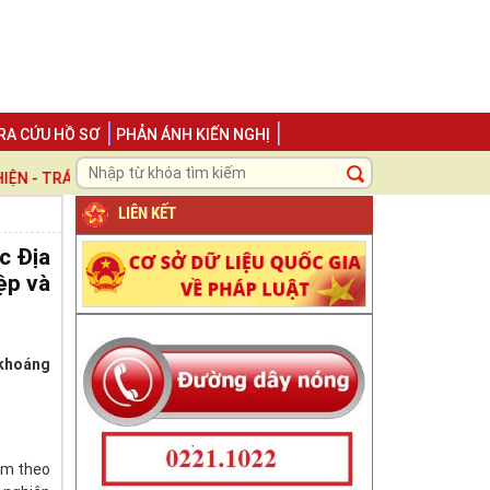
RA CỨU HỒ SƠ
PHẢN ÁNH KIẾN NGHỊ
 TRÁCH NHIỆM ", LẤY NGƯỜI DÂN VÀ DOANH NGHIỆP LÀM TRUNG TÂM
LIÊN KẾT
c Địa
ệp và
 khoáng
èm theo