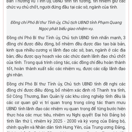
Ban Thường vụ Tỉnh ủy, UBND tỉnh tin tưởng, tín nhiệm giữ các
chức vụ chủ chốt, người đứng đầu tại các sở, ngành của tỉnh.
Đồng chí Phó Bí thư Tỉnh ủy, Chủ tịch UBND tỉnh Phạm Quang
Ngọc phát biểu giao nhiệm vụ.
Đồng chí Phó Bí thư Tỉnh ủy, Chủ tịch UBND tỉnh nhấn mạnh, 3
đồng chí được điều động, bổ nhiệm đều được đào tạo bài bản,
kinh qua nhiều cương vị lãnh đạo các sở, ban, ngành ở các địa
bàn; đều được quy hoạch vào các chức danh lãnh đạo chủ chốt
của tỉnh. Trong quá trình công tác, các đồng chí đều hoàn thành
tốt, hoàn thành xuất sắc các nhiệm vụ, được các cấp lãnh đạo
ghi nhận.
Đồng chí Phó Bí thư Tỉnh ủy, Chủ tịch UBND tỉnh đề nghị các
đồng chí được điều động, bổ nhiệm xác định rõ Thanh tra tỉnh,
Sở Công Thương, Ban Quản lý các khu công nghiệp tỉnh đều là
các cơ quan giữ vị trí quan trọng trong công tác tham mưu
UBND tỉnh lãnh đạo các nhiệm vụ quan trọng để từng bước hiện
thực hóa các mục tiêu, nhiệm vụ Nghị quyết Đại hội Đảng bộ
tỉnh lần thứ I, nhiệm kỳ 2025 - 2030 và kỳ vọng của Đảng bộ,
chính quyền và Nhân dân tỉnh Hưng Yên, của Trung ương Đảng,