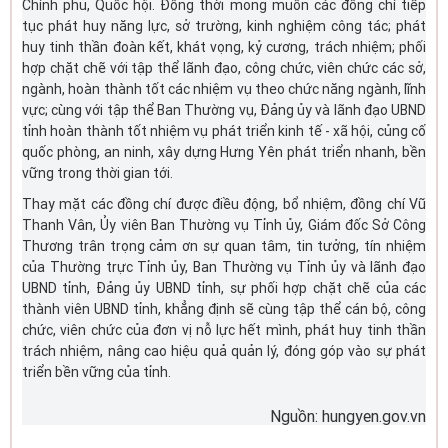
Chính phủ, Quốc hội. Đồng thời mong muốn các đồng chí tiếp
tục phát huy năng lực, sở trường, kinh nghiệm công tác; phát
huy tinh thần đoàn kết, khát vọng, kỷ cương, trách nhiệm; phối
hợp chặt chẽ với tập thể lãnh đạo, công chức, viên chức các sở,
ngành, hoàn thành tốt các nhiệm vụ theo chức năng ngành, lĩnh
vực; cùng với tập thể Ban Thường vụ, Đảng ủy và lãnh đạo UBND
tỉnh hoàn thành tốt nhiệm vụ phát triển kinh tế - xã hội, củng cố
quốc phòng, an ninh, xây dựng Hưng Yên phát triển nhanh, bền
vững trong thời gian tới.
Thay mặt các đồng chí được điều động, bổ nhiệm, đồng chí Vũ
Thanh Vân, Ủy viên Ban Thường vụ Tỉnh ủy, Giám đốc Sở Công
Thương trân trọng cảm ơn sự quan tâm, tin tưởng, tín nhiệm
của Thường trực Tỉnh ủy, Ban Thường vụ Tỉnh ủy và lãnh đạo
UBND tỉnh, Đảng ủy UBND tỉnh, sự phối hợp chặt chẽ của các
thành viên UBND tỉnh, khẳng định sẽ cùng tập thể cán bộ, công
chức, viên chức của đơn vị nỗ lực hết mình, phát huy tinh thần
trách nhiệm, nâng cao hiệu quả quản lý, đóng góp vào sự phát
triển bền vững của tỉnh.
Nguồn: hungyen.gov.vn