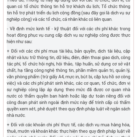
Theo đó, Thông tư này áp dụng đối với các tổ chức, đơn vị, cơ
quan có tổ chức thông tin hỗ trợ khách du lịch; Tổ chức thông
tin hỗ trợ phát triển du lịch cộng đồng (sau đây gọi là dịch vụ sự
nghiệp công) và các tổ chức, cá nhân khác có liên quan.
- Về định mức kinh tế - kỹ thuật đối với các chi phí khác trong
hoạt động phục vụ cung cấp dịch vụ sự nghiệp công được thực
hiện như sau:
+ Đối với các chi phí mua tài liệu, bản quyền, dịch tài liệu, cập
nhật và lưu trữ thông tin, dữ liệu, điện, điện thoại giao dịch, công
tác phí, tổ chức hội nghị, hội thảo, tập huấn, sử dụng cơ sở vật
chất, hạ tầng công nghệ thông tin, phần mềm quản trị, quản lý,
văn phòng phẩm (trừ giấy A4, mực in, bút bi, cặp lưu hồ sơ công
việc) và các chi phí phát sinh khác, các cơ quan, tổ chức, đơn vị
sự nghiệp công lập áp dụng theo mức đã được cơ quan nhà
nước có thẩm quyền ban hành hoặc lập dự toán riêng đối với
công đoạn phát sinh ngoài định mức này để trình cấp có thẩm
quyền xem xét, phê duyệt theo quy định pháp luật về ngân sách
nhà nước.
+ Đối với các khoản chi phí thực tế, các dịch vụ mua hàng hóa,
thuê, mướn và khoán khác thực hiện theo quy định pháp luật về