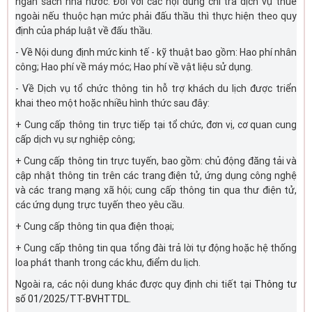
ngân sách nhà nước. Đối với các nội dung chi trả dịch vụ thuê
ngoài nếu thuộc hạn mức phải đấu thầu thì thực hiện theo quy
định của pháp luật về đấu thầu.
- Về Nội dung định mức kinh tế - kỹ thuật bao gồm: Hao phí nhân
công; Hao phí về máy móc; Hao phí về vật liệu sử dụng.
- Về Dịch vụ tổ chức thông tin hỗ trợ khách du lịch được triển
khai theo một hoặc nhiều hình thức sau đây:
+ Cung cấp thông tin trực tiếp tại tổ chức, đơn vị, cơ quan cung
cấp dịch vụ sự nghiệp công;
+ Cung cấp thông tin trực tuyến, bao gồm: chủ động đăng tải và
cập nhật thông tin trên các trang điện tử, ứng dụng công nghệ
và các trang mạng xã hội; cung cấp thông tin qua thư điện tử,
các ứng dụng trực tuyến theo yêu cầu.
+ Cung cấp thông tin qua điện thoại;
+ Cung cấp thông tin qua tổng đài trả lời tự động hoặc hệ thống
loa phát thanh trong các khu, điểm du lịch.
Ngoài ra, các nội dung khác được quy định chi tiết tại
Thông tư
số 01/2025/TT-BVHTTDL.