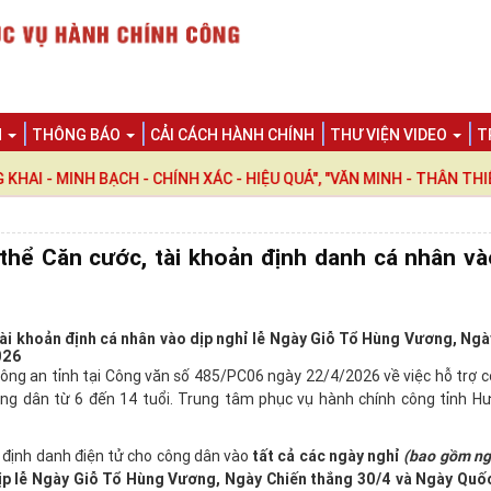
N
THÔNG BÁO
CẢI CÁCH HÀNH CHÍNH
THƯ VIỆN VIDEO
T
INH BẠCH - CHÍNH XÁC - HIỆU QUẢ", "VĂN MINH - THÂN THIỆN - 
thể Căn cước, tài khoản định danh cá nhân và
ài khoản định cá nhân vào dịp nghỉ lễ Ngày Giỗ Tổ Hùng Vương, Ngà
026
ng an tỉnh tại Công văn số 485/PC06 ngày 22/4/2026 về việc hỗ trợ c
ông dân từ 6 đến 14 tuổi. Trung tâm phục vụ hành chính công tỉnh H
n định danh điện tử cho công dân vào
tất cả các ngày nghỉ
(bao gồm ng
p lễ Ngày Giỗ Tổ Hùng Vương, Ngày Chiến thắng 30/4 và Ngày Quốc