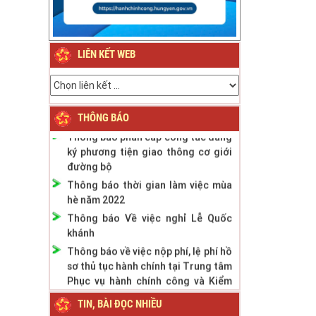
Thông báo về việc nghỉ Tết Nguyên
đán Bính Ngọ năm 2026
LIÊN KẾT WEB
Thông báo về việc nghỉ Tết Nguyên
đán Giáp Thìn năm 2024
Thông báo Lịch nghỉ Lễ Quốc khánh
ngày 2/9/2023
THÔNG BÁO
Thông báo phân cấp công tác đăng
ký phương tiện giao thông cơ giới
đường bộ
Thông báo thời gian làm việc mùa
hè năm 2022
Thông báo Về việc nghỉ Lễ Quốc
khánh
Thông báo về việc nộp phí, lệ phí hồ
sơ thủ tục hành chính tại Trung tâm
Phục vụ hành chính công và Kiểm
soát TTHC tỉnh
TIN, BÀI ĐỌC NHIỀU