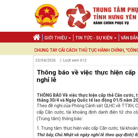
GIỚI THIỆU
TIN TỨC - SỰ KIỆN
VĂN BẢ
 2023, CHUNG TAY CẢI CÁCH THỦ TỤC HÀNH CHÍNH, "CÔNG KHAI - M
23/04/2026
| Lượt xem
612
Thông báo về việc thực hiện cấp 
nghỉ lễ
THÔNG BÁO Về việc thực hiện cấp thẻ Căn cước, t
thắng 30/4 và Ngày Quốc tế lao động 01/5 năm 2
Theo đề nghị của Phòng Cảnh sát QLHC về TTXH, Cô
cấp Căn cước, tài khoảng định danh điện tử cho c
(Trung tâm) thông báo:
1. Trung tâm thực hiện việc cấp Căn cước, tài khoả
Thứ bảy, Chủ Nhật và ngày nghỉ lễ theo quy định)
dị