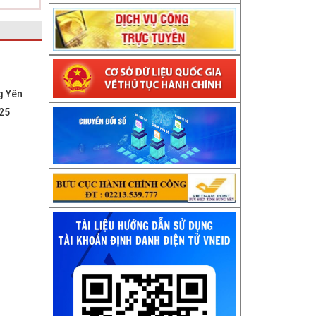
g Yên
025