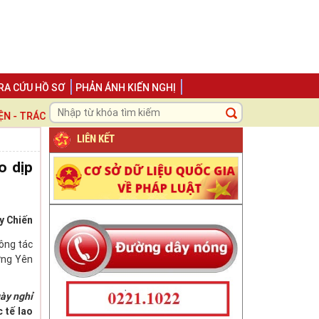
RA CỨU HỒ SƠ
PHẢN ÁNH KIẾN NGHỊ
TRÁCH NHIỆM ", LẤY NGƯỜI DÂN VÀ DOANH NGHIỆP LÀM TRUNG TÂM 
LIÊN KẾT
o dịp
y Chiến
ông tác
ưng Yên
ày nghỉ
 tế lao