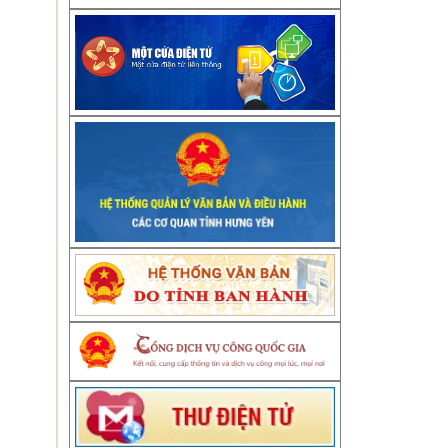
ĐỐC
ký)
TUẤN