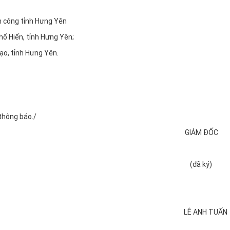
h công tỉnh Hưng Yên
ố Hiến, tỉnh Hưng Yên;
ạo, tỉnh Hưng Yên.
thông báo./
GIÁM 
(đã 
LÊ ANH 