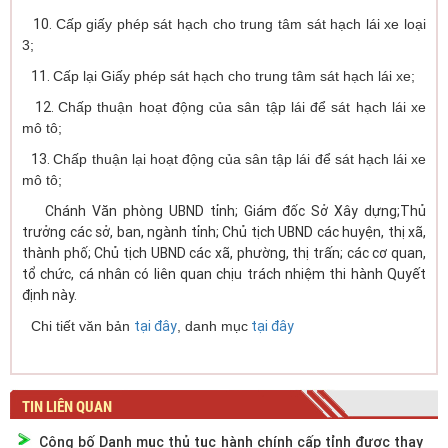
10.
Cấp giấy phép sát hạch cho trung tâm sát hạch lái xe loại
3
;
11.
Cấp lại Giấy phép sát hạch cho trung tâm sát hạch lái xe
;
12.
Chấp thuận hoạt động của sân tập lái để sát hạch lái xe
mô tô
;
13.
Chấp thuận lại hoạt động của sân tập lái để sát hạch lái xe
mô tô
;
Chánh Văn phòng UBND tỉnh; Giám đốc Sở Xây dựng;Thủ
trưởng các sở, ban, ngành tỉnh; Chủ tịch UBND các huyện, thị xã,
thành phố; Chủ tịch UBND các xã, phường, thị trấn; các cơ quan,
tổ chức, cá nhân có liên quan chịu trách nhiệm thi hành Quyết
định này.
Chi tiết văn bản
tại đây
, danh mục
tại đây
TIN LIÊN QUAN
Công bố Danh mục thủ tục hành chính cấp tỉnh được thay