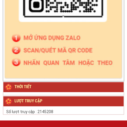
THỜI TIẾT
LƯỢT TRUY CẬP
Số lượt truy cập :
2145208