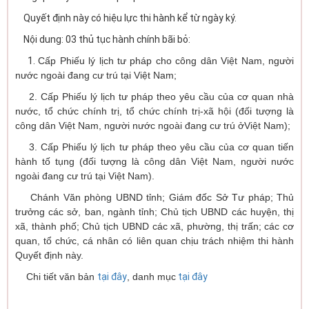
Quyết định này có hiệu lực thi hành kể từ ngày ký.
Nội dung: 03 thủ tục hành chính bãi bỏ:
1.
C
ấ
p Phi
ế
u lý l
ị
ch tư pháp cho công
dân Vi
ệ
t Nam, ngư
ờ
i
nư
ớ
c ngoài đang
cư trú t
ạ
i Vi
ệ
t Nam;
2.
C
ấ
p Phi
ế
u lý
l
ị
ch tư pháp theo yêu c
ầ
u
c
ủ
a cơ quan nhà
nư
ớ
c, t
ổ
ch
ứ
c chính tr
ị
,
t
ổ
ch
ứ
c chính tr
ị
-
xã h
ộ
i (đ
ố
i tư
ợ
ng là
công dân Vi
ệ
t Nam, ngư
ờ
i nư
ớ
c ngoài
đang cư trú
ở
Vi
ệ
t Nam);
3.
C
ấ
p Phi
ế
u lý l
ị
ch tư pháp theo yêu c
ầ
u
c
ủ
a cơ quan ti
ế
n
hành t
ố
t
ụ
ng (đ
ố
i tư
ợ
ng
là công dân Vi
ệ
t Nam, ngư
ờ
i nư
ớ
c
ngoài
đang cư trú t
ạ
i Vi
ệ
t Nam).
Chánh Văn phòng UBND tỉnh; Giám đốc Sở Tư pháp; Thủ
trưởng các sở, ban, ngành tỉnh; Chủ tịch UBND các huyện, thị
xã, thành phố; Chủ tịch UBND các xã, phường, thị trấn; các cơ
quan, tổ chức, cá nhân có liên quan chịu trách nhiệm thi hành
Quyết định này.
Chi tiết văn bản
tại đây
, danh mục
tại đây