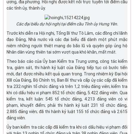
ương, địa phương. Hội nghị được kết nối trực tuyến tới điểm cầu
các tỉnh ủy, thành ủy.
Các đại biểu dự hội nghị tại điểm cầu Tỉnh ủy Hưng Yên.
Trước khi diễn ra Hội nghị, Tổng Bí thư Tô Lâm, các đồng chí lãnh
đạo Đảng, Nhà nước và các đại biểu đã dành một phút mặc
niệm những người thiệt mạng do bão lũ và quyên góp ủng hộ
Nhân dân vùng thiên tai sớm vượt qua khó khăn, mất mát.
Theo báo cáo của Ủy ban Kiểm tra Trung ương, công tác kiểm
tra, giám sát, thi hành kỷ luật của Đảng tiếp tục có bước tiến
mới, đạt được nhiều kết quả quan trọng. Trong nhiệm kỳ Đại hội
XIII của Đảng, Bộ Chính trị, Ban Bí thư và cấp ủy các cấp đã kiểm
tra 232 nghìn tổ chức đảng và trên 1,2 triệu đảng viên; kiểm tra
khi có dấu hiệu vi phạm 852 tổ chức đảng, 5.422 đảng viên. Qua
kiểm tra, kết luận: 545 tổ chức đảng, 4.213 đảng viên có vi
phạm, khuyết điểm; phải thi hành kỷ luật 231 tổ chức đảng,
2.885 đảng viên; đã thi hành kỷ luật 155 tổ chức đảng và 2.615
đảng viên.
Ủy ban kiểm tra các cấp đã kiểm tra khi có dấu hiệu vi phạm đối
với trên 13 nghìn tổ chức đảng và trên 38 nghìn đảng viên. Qua