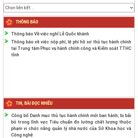
Thông báo phân cấp công tác đăng ký phương tiện giao
thông cơ giới đường bộ
Thông báo thời gian làm việc mùa hè năm 2022
THÔNG BÁO
Thông báo Về việc nghỉ Lễ Quốc khánh
Thông báo về việc nộp phí, lệ phí hồ sơ thủ tục hành chính
tại Trung tâm Phục vụ hành chính công và Kiểm soát TTHC
tỉnh
TIN, BÀI ĐỌC NHIỀU
Công bố Danh mục thủ tục hành chính mới ban hành; bị bãi
bỏ trong lĩnh vực Tiêu chuẩn đo lường chất lượng thuộc
phạm vi chức năng quản lý nhà nước của Sở Khoa học và
Công nghệ