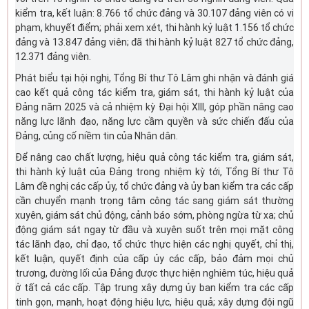
kiểm tra, kết luận: 8.766 tổ chức đảng và 30.107 đảng viên có vi
phạm, khuyết điểm; phải xem xét, thi hành kỷ luật 1.156 tổ chức
đảng và 13.847 đảng viên; đã thi hành kỷ luật 827 tổ chức đảng,
12.371 đảng viên.
Phát biểu tại hội nghị, Tổng Bí thư Tô Lâm ghi nhận và đánh giá
cao kết quả công tác kiểm tra, giám sát, thi hành kỷ luật của
Đảng năm 2025 và cả nhiệm kỳ Đại hội XIII, góp phần nâng cao
năng lực lãnh đạo, năng lực cầm quyền và sức chiến đấu của
Đảng, củng cố niềm tin của Nhân dân.
Để nâng cao chất lượng, hiệu quả công tác kiểm tra, giám sát,
thi hành kỷ luật của Đảng trong nhiệm kỳ tới, Tổng Bí thư Tô
Lâm đề nghị các cấp ủy, tổ chức đảng và ủy ban kiểm tra các cấp
cần chuyển mạnh trọng tâm công tác sang giám sát thường
xuyên, giám sát chủ động, cảnh báo sớm, phòng ngừa từ xa; chủ
động giám sát ngay từ đầu và xuyên suốt trên mọi mặt công
tác lãnh đạo, chỉ đạo, tổ chức thực hiện các nghị quyết, chỉ thị,
kết luận, quyết định của cấp ủy các cấp, bảo đảm mọi chủ
trương, đường lối của Đảng được thực hiện nghiêm túc, hiệu quả
ở tất cả các cấp. Tập trung xây dựng ủy ban kiểm tra các cấp
tinh gọn, mạnh, hoạt động hiệu lực, hiệu quả; xây dựng đội ngũ