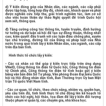
d) Ý kiến đóng góp của Nhân dân, các ngành, các cấp phải
được tập hợp, tổng hợp đầy đủ, chính xác, khách quan và phải
được nghiên cứu tiếp thu, giải trình nghiêm túc, làm cơ sở
cho việc hoàn thiện dự thảo Nghị quyết để trình Quốc hội
xem xét, thông qua.
đ) Tăng cường công tác thông tin, tuyên truyền, định hướng
tư tưởng và dư luận xã hội để tạo sự đồng thuận, thống nhất
cao; kiên quyết đấu tranh với các luận điệu chống phá, xuyên
tạc chủ trương, đường lối của Đảng và pháp luật của Nhà
nước trong quá trình lấy ý kiến Nhân dân, các ngành, các cấp
trên địa bàn tỉnh.
Hình thức tổ chức lấy ý kiến:
- Các cá nhân có thể góp ý kiến trực tiếp trên ứng dụng
VNeID, Cổng thông tin điện tử Quốc hội, Cổng thông tin điện
tử Chính phủ, Cổng thông tin điện tử tỉnh hoặc gửi ý kiến
bằng văn bản đến Sở Tư pháp, Văn phòng Đoàn Đại biểu Quốc
hội và Hội đồng nhân dân tỉnh, Ban Thường trực Ủy ban Mặt
trận Tổ quốc Việt Nam tỉnh.
- Các cơ quan, tổ chức, theo chức năng, nhiệm vụ, quyền hạn,
yêu cầu tiến độ, tình hình thực tế chủ động lên kế hoạch tổ
chức các hội nghị, hội thảo, tọa đàm để lấy ý kiến đối tượng
thuộc phạm vi quản lý, các chuyên gia, nhà khoa học.