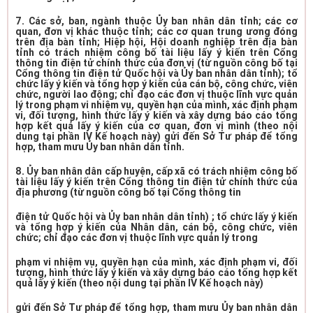
7. Các sở, ban, ngành thuộc Ủy ban nhân dân tỉnh; các cơ
quan, đơn vị khác thuộc tỉnh; các cơ quan trung ương đóng
trên địa bàn tỉnh; Hiệp hội, Hội doanh nghiệp trên địa bàn
tỉnh có trách nhiệm công bố tài liệu lấy ý kiến trên Cổng
thông tin điện tử chính thức của đơn vị (từ nguồn công bố tại
Cổng thông tin điện tử Quốc hội và Ủy ban nhân dân tỉnh); tổ
chức lấy ý kiến và tổng hợp ý kiến của cán bộ, công chức, viên
chức, người lao động; chỉ đạo các đơn vị thuộc lĩnh vực quản
lý trong phạm vi nhiệm vụ, quyền hạn của mình, xác định phạm
vi, đối tượng, hình thức lấy ý kiến và xây dựng báo cáo tổng
hợp kết quả lấy ý kiến của cơ quan, đơn vị mình (theo nội
dung tại phần IV Kế hoạch này) gửi đến Sở Tư pháp để tổng
hợp, tham mưu Ủy ban nhân dân tỉnh.
8. Ủy ban nhân dân cấp huyện, cấp xã có trách nhiệm công bố
tài liệu lấy ý kiến trên Cổng thông tin điện tử chính thức của
địa phương (từ nguồn công bố tại Cổng thông tin
điện tử Quốc hội và Ủy ban nhân dân tỉnh) ; tổ chức lấy ý kiến
và tổng hợp ý kiến của Nhân dân, cán bộ, công chức, viên
chức; chỉ đạo các đơn vị thuộc lĩnh vực quản lý trong
phạm vi nhiệm vụ, quyền hạn của mình, xác định phạm vi, đối
tượng, hình thức lấy ý kiến và xây dựng báo cáo tổng hợp kết
quả lấy ý kiến (theo nội dung tại phần IV Kế hoạch này)
gửi đến Sở Tư pháp để tổng hợp, tham mưu Ủy ban nhân dân