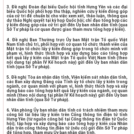
3. Đề nghị Đoàn đại biểu Quốc hội tỉnh Hưng Yên và các đại
biểu Quốc hội phối hợp thu thập, nghiên cứu ý kiến đóng góp
của cử tri để chuẩn bị cho việc xem xét, thảo luận, thông qua
dự thảo Nghị quyết tại kỳ họp Quốc hội; chỉ đạo tổng hợp các
ý kiến đóng góp của cử tri gửi đến Ủy ban nhân dân tỉnh (qua
Sở Tư pháp là cơ quan được giao tham mưu tổng hợp ý kiến).
4. Đề nghị Ban Thường trực Ủy ban Mặt trận Tổ quốc Việt
Nam tỉnh chủ trì, phối hợp với cơ quan tổ chức thành viên của
Mặt trận tổ chức lấy ý kiến đóng góp trong tổ chức mình với
phạm vi, hình thức thích hợp và xây dựng báo cáo tổng hợp
kết quả lấy ý kiến của Mặt trận Tổ quốc Việt Nam tỉnh (theo
nội dung tại phần IV Kế hoạch này) gửi đến Ủy ban nhân dân
tỉnh (qua Sở Tư pháp).
5. Đề nghị Tòa án nhân dân tỉnh, Viện kiểm sát nhân dân tỉnh,
các Ban xây dựng Đảng của Tỉnh ủy tổ chức lấy ý kiến trong
ngành, cơ quan mình với phạm vi, hình thức thích hợp và xây
dựng báo cáo tổng hợp kết quả lấy ý kiến của ngành, cơ quan
mình (theo nội dung tại phần IV Kế hoạch này) gửi đến Ủy ban
nhân dân tỉnh (qua Sở Tư pháp).
6. Văn phòng Ủy ban nhân dân tỉnh có trách nhiệm tham mưu
công bố tài liệu lấy ý kiến trên Cổng thông tin điện tử tỉnh
Hưng Yên (từ nguồn công bố tại Cổng thông tin điện tử Quốc
hội); tập hợp và xây dựng báo cáo tổng hợp ý kiến của Nhân
dân trên cổng thông tin điện tử (nếu có) gửi đến Sở Tư pháp
để tổng hợp, tham mưu Ủy ban nhân dân tỉnh.