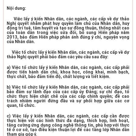
Nội dung:
Việc lấy ý kiến Nhân dân, các ngành, các cấp về dự thảo
Nghị quyết nhằm phát huy quyền làm chủ của Nhân dân, huy
động trí tuệ, tâm huyết và tạo sự đồng thuận, thống nhất cao
của toàn dân trong việc sửa đổi, bổ sung Hiến pháp năm
2013, bảo đảm Hiến pháp phản ánh đúng ý chí, nguyện vọng
của Nhân dân.
Việc tổ chức lấy ý kiến Nhân dân, các ngành, các cấp về dự
thảo Nghị quyết phải bảo đảm các yêu cầu sau đây:
a) Việc tổ chức lấy ý kiến Nhân dân, các ngành, các cấp phải
được tiến hành dân chủ, khoa học, công khai, minh bạch,
thực chất, bảo đảm tiến độ, chất lượng và tiết kiệm.
b) Việc tổ chức lấy ý kiến Nhân dân, các ngành, các cấp phải
bảo đảm sự lãnh đạo của các cấp ủy Đảng; sự chỉ đạo, tổ
chức thực hiện chặt chẽ của các cấp chính quyền; đề cao
trách nhiệm người đứng đầu và sự phối hợp giữa các cơ
quan, tổ chức.
c) Việc lấy ý kiến Nhân dân, các ngành, các cấp cần được
thực hiện với các hình thức đa dạng, thích hợp, linh hoạt,
tăng cường ứng dụng công nghệ thông tin, phù hợp với thực
tế ở cơ sở, tạo điều kiện thuận lợi để các tầng lớp Nhân dân
tham gia góp ý.