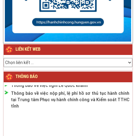
Thông báo về việc nghỉ Tết Nguyên đán Bính Ngọ năm 2026
Thông báo về việc nghỉ Tết Nguyên đán Giáp Thìn năm
2024
Thông báo Lịch nghỉ Lễ Quốc khánh ngày 2/9/2023
LIÊN KẾT WEB
Thông báo phân cấp công tác đăng ký phương tiện giao
thông cơ giới đường bộ
Thông báo thời gian làm việc mùa hè năm 2022
THÔNG BÁO
Thông báo Về việc nghỉ Lễ Quốc khánh
Thông báo về việc nộp phí, lệ phí hồ sơ thủ tục hành chính
tại Trung tâm Phục vụ hành chính công và Kiểm soát TTHC
tỉnh