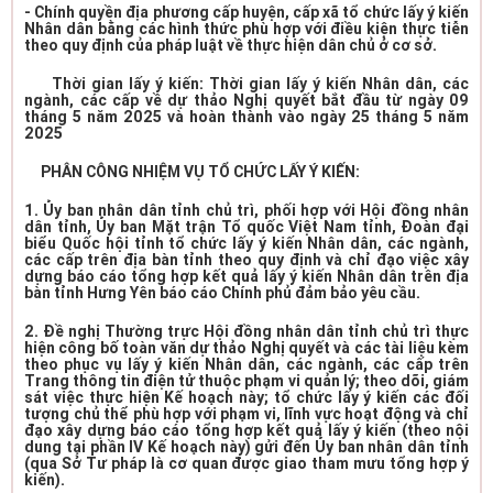
- Chính quyền địa phương cấp huyện, cấp xã tổ chức lấy ý kiến
Nhân dân bằng các hình thức phù hợp với điều kiện thực tiễn
theo quy định của pháp luật về thực hiện dân chủ ở cơ sở.
Thời gian lấy ý kiến: Thời gian lấy ý kiến Nhân dân, các
ngành, các cấp về dự thảo Nghị quyết bắt đầu từ ngày 09
tháng 5 năm 2025 và hoàn thành vào ngày 25 tháng 5 năm
2025
PHÂN CÔNG NHIỆM VỤ TỔ CHỨC LẤY Ý KIẾN:
1. Ủy ban nhân dân tỉnh chủ trì, phối hợp với Hội đồng nhân
dân tỉnh, Ủy ban Mặt trận Tổ quốc Việt Nam tỉnh, Đoàn đại
biểu Quốc hội tỉnh tổ chức lấy ý kiến Nhân dân, các ngành,
các cấp trên địa bàn tỉnh theo quy định và chỉ đạo việc xây
dựng báo cáo tổng hợp kết quả lấy ý kiến Nhân dân trên địa
bàn tỉnh Hưng Yên báo cáo Chính phủ đảm bảo yêu cầu.
2. Đề nghị Thường trực Hội đồng nhân dân tỉnh chủ trì thực
hiện công bố toàn văn dự thảo Nghị quyết và các tài liệu kèm
theo phục vụ lấy ý kiến Nhân dân, các ngành, các cấp trên
Trang thông tin điện tử thuộc phạm vi quản lý; theo dõi, giám
sát việc thực hiện Kế hoạch này; tổ chức lấy ý kiến các đối
tượng chủ thể phù hợp với phạm vi, lĩnh vực hoạt động và chỉ
đạo xây dựng báo cáo tổng hợp kết quả lấy ý kiến (theo nội
dung tại phần IV Kế hoạch này) gửi đến Ủy ban nhân dân tỉnh
(qua Sở Tư pháp là cơ quan được giao tham mưu tổng hợp ý
kiến).