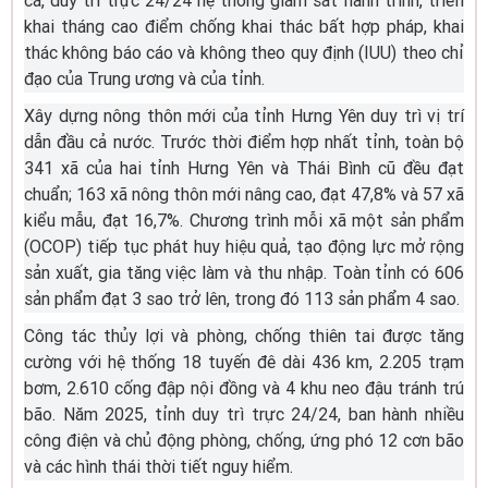
cá, duy trì trực 24/24 hệ thống giám sát hành trình, triển
khai tháng cao điểm chống khai thác bất hợp pháp, khai
thác không báo cáo và không theo quy định (IUU) theo chỉ
đạo của Trung ương và của tỉnh.
Xây dựng nông thôn mới của tỉnh Hưng Yên duy trì vị trí
dẫn đầu cả nước. Trước thời điểm hợp nhất tỉnh, toàn bộ
341 xã của hai tỉnh Hưng Yên và Thái Bình cũ đều đạt
chuẩn; 163 xã nông thôn mới nâng cao, đạt 47,8% và 57 xã
kiểu mẫu, đạt 16,7%. Chương trình mỗi xã một sản phẩm
(OCOP) tiếp tục phát huy hiệu quả, tạo động lực mở rộng
sản xuất, gia tăng việc làm và thu nhập. Toàn tỉnh có 606
sản phẩm đạt 3 sao trở lên, trong đó 113 sản phẩm 4 sao.
Công tác thủy lợi và phòng, chống thiên tai được tăng
cường với hệ thống 18 tuyến đê dài 436 km, 2.205 trạm
bơm, 2.610 cống đập nội đồng và 4 khu neo đậu tránh trú
bão. Năm 2025, tỉnh duy trì trực 24/24, ban hành nhiều
công điện và chủ động phòng, chống, ứng phó 12 cơn bão
và các hình thái thời tiết nguy hiểm.