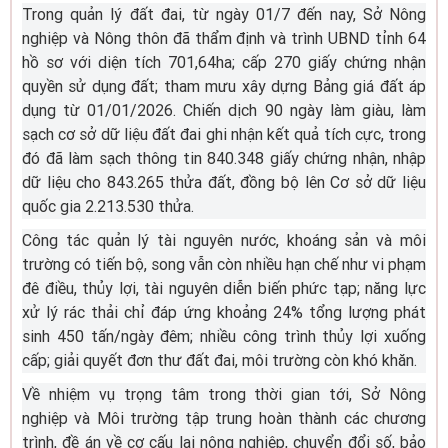
Trong quản lý đất đai, từ ngày 01/7 đến nay, Sở Nông
nghiệp và Nông thôn đã thẩm định và trình UBND tỉnh 64
hồ sơ với diện tích 701,64ha; cấp 270 giấy chứng nhận
quyền sử dụng đất; tham mưu xây dựng Bảng giá đất áp
dụng từ 01/01/2026. Chiến dịch 90 ngày làm giàu, làm
sạch cơ sở dữ liệu đất đai ghi nhận kết quả tích cực, trong
đó đã làm sạch thông tin 840.348 giấy chứng nhận, nhập
dữ liệu cho 843.265 thửa đất, đồng bộ lên Cơ sở dữ liệu
quốc gia 2.213.530 thửa.
Công tác quản lý tài nguyên nước, khoáng sản và môi
trường có tiến bộ, song vẫn còn nhiều hạn chế như vi phạm
đê điều, thủy lợi, tài nguyên diễn biến phức tạp; năng lực
xử lý rác thải chỉ đáp ứng khoảng 24% tổng lượng phát
sinh 450 tấn/ngày đêm; nhiều công trình thủy lợi xuống
cấp; giải quyết đơn thư đất đai, môi trường còn khó khăn.
Về nhiệm vụ trọng tâm trong thời gian tới, Sở Nông
nghiệp và Môi trường tập trung hoàn thành các chương
trình, đề án về cơ cấu lại nông nghiệp, chuyển đổi số, bảo