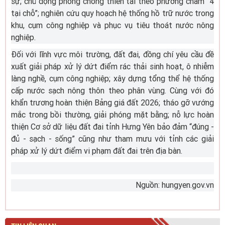
sự; chủ động phòng chống thiên tai theo phương châm “4
tại chỗ”; nghiên cứu quy hoạch hệ thống hồ trữ nước trong
khu, cụm công nghiệp và phục vụ tiêu thoát nước nông
nghiệp.
Đối với lĩnh vực môi trường, đất đai, đồng chí yêu cầu đề
xuất giải pháp xử lý dứt điểm rác thải sinh hoạt, ô nhiễm
làng nghề, cụm công nghiệp; xây dựng tổng thể hệ thống
cấp nước sạch nông thôn theo phân vùng. Cùng với đó
khẩn trương hoàn thiện Bảng giá đất 2026; tháo gỡ vướng
mắc trong bồi thường, giải phóng mặt bằng; nỗ lực hoàn
thiện Cơ sở dữ liệu đất đai tỉnh Hưng Yên bảo đảm “đúng -
đủ - sạch - sống” cũng như tham mưu với tỉnh các giải
pháp xử lý dứt điểm vi phạm đất đai trên địa bàn.
Nguồn: hungyen.gov.vn