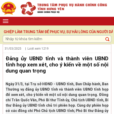
IỆP LÀM TRUNG TÂM ĐỂ PHỤC VỤ; SỰ HÀI LÒNG CỦA NGƯỜI DÂN, DO
31/03/2025
| Lượt xem
1219
Đảng ủy UBND tỉnh và thành viên UBND
tỉnh họp xem xét, cho ý kiến về một số nội
dung quan trọng
Ngày 31/3, tại Trụ sở HĐND - UBND tỉnh, Ban Chấp hành, Ban
Thường vụ đảng ủy UBND tỉnh và thành viên UBND tỉnh họp
để xem xét, cho ý kiến về một số nội dung quan trọng. Đồng
chí Trần Quốc Văn, Phó Bí thư Tỉnh ủy, Chủ tịch UBND tỉnh, Bí
thư Đảng ủy UBND tỉnh chủ trì phiên họp. Cùng dự phiên họp
có các đồng chí Phó Chủ tịch UBND tỉnh; Phó Bí thư Đảng ủy