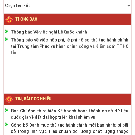
Thông báo phân cấp công tác đăng ký phương tiện giao
thông cơ giới đường bộ
Thông báo thời gian làm việc mùa hè năm 2022
THÔNG BÁO
Thông báo Về việc nghỉ Lễ Quốc khánh
Thông báo về việc nộp phí, lệ phí hồ sơ thủ tục hành chính
tại Trung tâm Phục vụ hành chính công và Kiểm soát TTHC
tỉnh
TIN, BÀI ĐỌC NHIỀU
Ban Chỉ đạo thực hiện Kế hoạch hoàn thành cơ sở dữ liệu
quốc gia về đất đai họp triển khai nhiệm vụ
Công bố Danh mục thủ tục hành chính mới ban hành; bị bãi
bỏ trong lĩnh vực Tiêu chuẩn đo lường chất lượng thuộc