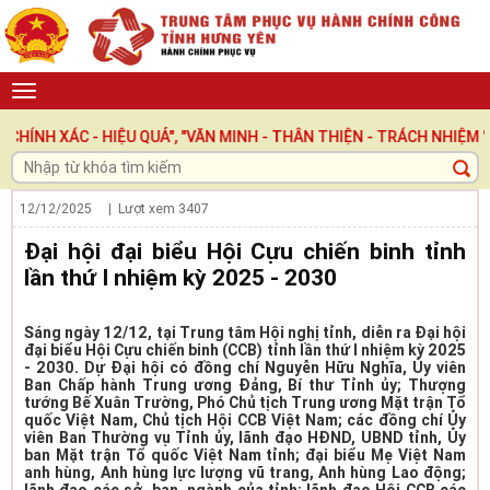
C - HIỆU QUẢ", "VĂN MINH - THÂN THIỆN - TRÁCH NHIỆM ", LẤY N
12/12/2025
| Lượt xem
3407
Đại hội đại biểu Hội Cựu chiến binh tỉnh
lần thứ I nhiệm kỳ 2025 - 2030
Sáng ngày 12/12, tại Trung tâm Hội nghị tỉnh, diễn ra Đại hội
đại biểu Hội Cựu chiến binh (CCB) tỉnh lần thứ I nhiệm kỳ 2025
- 2030. Dự Đại hội có đồng chí Nguyễn Hữu Nghĩa, Ủy viên
Ban Chấp hành Trung ương Đảng, Bí thư Tỉnh ủy; Thượng
tướng Bế Xuân Trường, Phó Chủ tịch Trung ương Mặt trận Tổ
quốc Việt Nam, Chủ tịch Hội CCB Việt Nam; các đồng chí Ủy
viên Ban Thường vụ Tỉnh ủy, lãnh đạo HĐND, UBND tỉnh, Ủy
ban Mặt trận Tổ quốc Việt Nam tỉnh; đại biểu Mẹ Việt Nam
anh hùng, Anh hùng lực lượng vũ trang, Anh hùng Lao động;