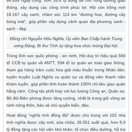
64.899 ngày công, hơn 35,6 tỷ đồng để mở rộng đường giao
thông, xây dựng các công trình phúc lợi. Hội còn trồng mới
18.167 cây xanh, chăm sóc 114 km “đường hoa, đường cây
bóng mát”, góp phần xây dựng cảnh quan địa phương xanh -
sạch - đẹp.
Đồng chí Nguyễn Hữu Nghĩa, Ủy viên Ban Chấp hành Trung
ương Đảng, Bí thư Tỉnh ủy tặng hoa chúc mừng Đại hội.
Trong lĩnh vực quốc phòng - an ninh, Hội duy trì hiệu quả 566
tổ CCB tự quản về ANTT, 594 tổ tự quản an toàn giao thông,
tham gia hàng trăm cuộc hòa giải mâu thuẫn trong Nhân dân;
tuyên truyền Luật Nghĩa vụ quân sự và động viên thanh niên
khám tuyển, góp phần tỉnh hoàn thành 100% chỉ tiêu giao quân
hằng năm. Công tác phối hợp với lực lượng Công an, Quân sự,
Bộ đội Biên phòng được tăng cường, nhất là trong giữ vững an
ninh nông thôn, bảo vệ chủ quyền biển, đảo.
Hoạt động “nghĩa tình đồng đội” được chú trọng với 102 nhà
tình nghĩa được xây mới, sửa chữa; 26.551 suất quà, hơn 8,9
tỷ đồng tặng các hội viên khó khăn; tổ chức điều dưỡng, hỗ trợ