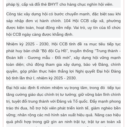
pháp lý, cấp và đổi thẻ BHYT cho hàng chục nghìn hội viên.
Công tác xây dựng hội có bước chuyển mạnh, đặc biệt sau khi
sáp nhập đơn vị hành chính. 104 Hội CCB cấp xã, phường
được kiện toàn, hoạt động nền nếp. Vai trò, uy tín của tổ chức
hội CCB ngày càng được khẳng định.
Nhiệm kỳ 2025 - 2030, Hội CCB tỉnh đề ra mục tiêu tiếp tục
phát huy bản chất “Bộ đội Cụ Hồ”, truyền thống “Trung thành -
Đoàn kết - Gương mẫu - Đổi mới”, xây dựng hội vững mạnh
toàn diện; chủ động tham gia xây dựng, bảo vệ Đảng, chính
quyền, góp phần thực hiện thắng lợi Nghị quyết Đại hội Đảng
bộ tỉnh lần thứ I, nhiệm kỳ 2025 - 2030.
Đại hội xác định 6 nhóm nhiệm vụ trọng tâm, trong đó tiếp tục
tăng cường giáo dục chính trị tư tưởng; giữ vững bản lĩnh chính
trị, tuyệt đối trung thành với Đảng và Tổ quốc. Đẩy mạnh phong
trào thi đua, hỗ trợ hội viên phát triển kinh tế, giảm nghèo bền
vững; nhân rộng các mô hình sản xuất hiệu quả. Nâng cao hiệu
quả phối hợp trong giữ gìn an ninh trật tự, trật tự an toàn xã