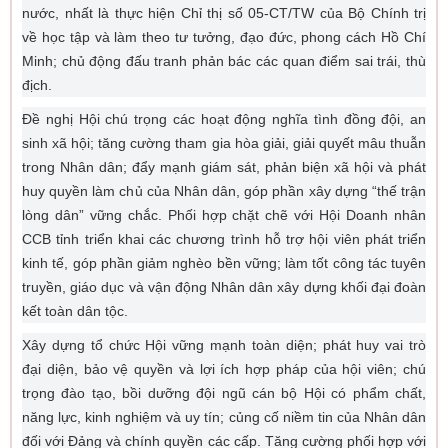
nước, nhất là thực hiện Chỉ thị số 05-CT/TW của Bộ Chính trị
về học tập và làm theo tư tưởng, đạo đức, phong cách Hồ Chí
Minh; chủ động đấu tranh phản bác các quan điểm sai trái, thù
địch.
Đề nghị Hội chú trọng các hoạt động nghĩa tình đồng đội, an
sinh xã hội; tăng cường tham gia hòa giải, giải quyết mâu thuẫn
trong Nhân dân; đẩy mạnh giám sát, phản biện xã hội và phát
huy quyền làm chủ của Nhân dân, góp phần xây dựng “thế trận
lòng dân” vững chắc. Phối hợp chặt chẽ với Hội Doanh nhân
CCB tỉnh triển khai các chương trình hỗ trợ hội viên phát triển
kinh tế, góp phần giảm nghèo bền vững; làm tốt công tác tuyên
truyền, giáo dục và vận động Nhân dân xây dựng khối đại đoàn
kết toàn dân tộc.
Xây dựng tổ chức Hội vững mạnh toàn diện; phát huy vai trò
đại diện, bảo vệ quyền và lợi ích hợp pháp của hội viên; chú
trọng đào tạo, bồi dưỡng đội ngũ cán bộ Hội có phẩm chất,
năng lực, kinh nghiệm và uy tín; củng cố niềm tin của Nhân dân
đối với Đảng và chính quyền các cấp. Tăng cường phối hợp với