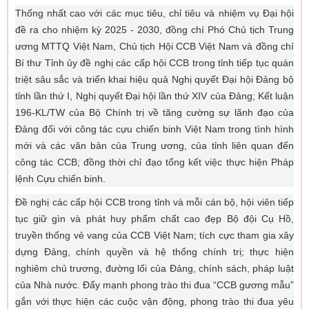
Thống nhất cao với các mục tiêu, chỉ tiêu và nhiệm vụ Đại hội
đề ra cho nhiệm kỳ 2025 - 2030, đồng chí Phó Chủ tịch Trung
ương MTTQ Việt Nam, Chủ tịch Hội CCB Việt Nam và đồng chí
Bí thư Tỉnh ủy đề nghị các cấp hội CCB trong tỉnh tiếp tục quán
triệt sâu sắc và triển khai hiệu quả Nghị quyết Đại hội Đảng bộ
tỉnh lần thứ I, Nghị quyết Đại hội lần thứ XIV của Đảng; Kết luận
196-KL/TW của Bộ Chính trị về tăng cường sự lãnh đạo của
Đảng đối với công tác cựu chiến binh Việt Nam trong tình hình
mới và các văn bản của Trung ương, của tỉnh liên quan đến
công tác CCB; đồng thời chỉ đạo tổng kết việc thực hiện Pháp
lệnh Cựu chiến binh.
Đề nghị các cấp hội CCB trong tỉnh và mỗi cán bộ, hội viên tiếp
tục giữ gìn và phát huy phẩm chất cao đẹp Bộ đội Cụ Hồ,
truyền thống vẻ vang của CCB Việt Nam; tích cực tham gia xây
dựng Đảng, chính quyền và hệ thống chính trị; thực hiện
nghiêm chủ trương, đường lối của Đảng, chính sách, pháp luật
của Nhà nước. Đẩy mạnh phong trào thi đua “CCB gương mẫu”
gắn với thực hiện các cuộc vận động, phong trào thi đua yêu