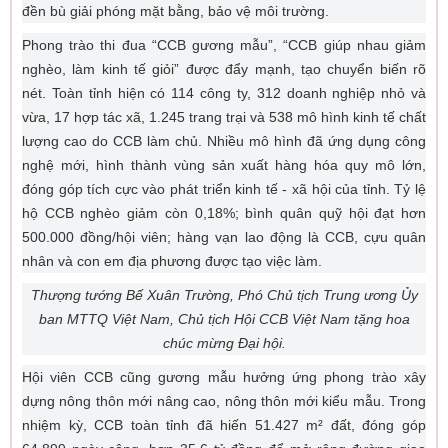
đền bù giải phóng mặt bằng, bảo vệ môi trường.
Phong trào thi đua “CCB gương mẫu”, “CCB giúp nhau giảm
nghèo, làm kinh tế giỏi” được đẩy mạnh, tạo chuyển biến rõ
nét. Toàn tỉnh hiện có 114 công ty, 312 doanh nghiệp nhỏ và
vừa, 17 hợp tác xã, 1.245 trang trại và 538 mô hình kinh tế chất
lượng cao do CCB làm chủ. Nhiều mô hình đã ứng dụng công
nghệ mới, hình thành vùng sản xuất hàng hóa quy mô lớn,
đóng góp tích cực vào phát triển kinh tế - xã hội của tỉnh. Tỷ lệ
hộ CCB nghèo giảm còn 0,18%; bình quân quỹ hội đạt hơn
500.000 đồng/hội viên; hàng vạn lao động là CCB, cựu quân
nhân và con em địa phương được tạo việc làm.
Thượng tướng Bế Xuân Trường, Phó Chủ tịch Trung ương Ủy
ban MTTQ Việt Nam, Chủ tịch Hội CCB Việt Nam tặng hoa
chúc mừng Đại hội.
Hội viên CCB cũng gương mẫu hưởng ứng phong trào xây
dựng nông thôn mới nâng cao, nông thôn mới kiểu mẫu. Trong
nhiệm kỳ, CCB toàn tỉnh đã hiến 51.427 m² đất, đóng góp