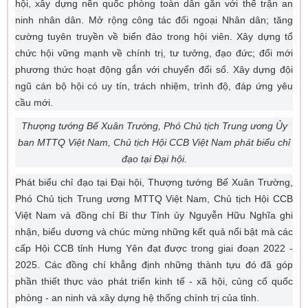
hội, xây dựng nền quốc phòng toàn dân gắn với thế trận an
ninh nhân dân. Mở rộng công tác đối ngoại Nhân dân; tăng
cường tuyên truyền về biển đảo trong hội viên. Xây dựng tổ
chức hội vững mạnh về chính trị, tư tưởng, đạo đức; đổi mới
phương thức hoạt động gắn với chuyển đổi số. Xây dựng đội
ngũ cán bộ hội có uy tín, trách nhiệm, trình độ, đáp ứng yêu
cầu mới.
Thượng tướng Bế Xuân Trường, Phó Chủ tịch Trung ương Ủy
ban MTTQ Việt Nam, Chủ tịch Hội CCB Việt Nam phát biểu chỉ
đạo tại Đại hội.
Phát biểu chỉ đạo tại Đại hội, Thượng tướng Bế Xuân Trường,
Phó Chủ tịch Trung ương MTTQ Việt Nam, Chủ tịch Hội CCB
Việt Nam và đồng chí Bí thư Tỉnh ủy Nguyễn Hữu Nghĩa ghi
nhận, biểu dương và chúc mừng những kết quả nổi bật mà các
cấp Hội CCB tỉnh Hưng Yên đạt được trong giai đoạn 2022 -
2025. Các đồng chí khẳng định những thành tựu đó đã góp
phần thiết thực vào phát triển kinh tế - xã hội, củng cố quốc
phòng - an ninh và xây dựng hệ thống chính trị của tỉnh.