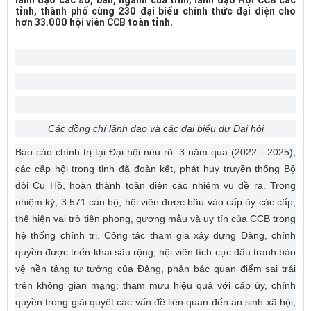
lãnh đạo các sở, ban, ngành của tỉnh; lãnh đạo Hội CCB các
tỉnh, thành phố cùng 230 đại biểu chính thức đại diện cho
hơn 33.000 hội viên CCB toàn tỉnh.
Các đồng chí lãnh đạo và các đại biểu dự Đại hội
Báo cáo chính trị tại Đại hội nêu rõ: 3 năm qua (2022 - 2025),
các cấp hội trong tỉnh đã đoàn kết, phát huy truyền thống Bộ
đội Cụ Hồ, hoàn thành toàn diện các nhiệm vụ đề ra. Trong
nhiệm kỳ, 3.571 cán bộ, hội viên được bầu vào cấp ủy các cấp,
thể hiện vai trò tiên phong, gương mẫu và uy tín của CCB trong
hệ thống chính trị. Công tác tham gia xây dựng Đảng, chính
quyền được triển khai sâu rộng; hội viên tích cực đấu tranh bảo
vệ nền tảng tư tưởng của Đảng, phản bác quan điểm sai trái
trên không gian mạng; tham mưu hiệu quả với cấp ủy, chính
quyền trong giải quyết các vấn đề liên quan đến an sinh xã hội,