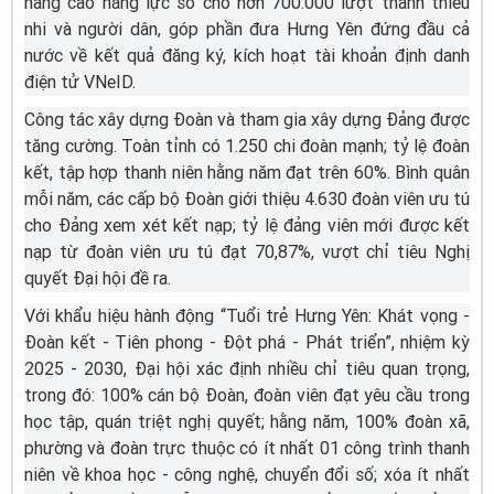
nâng cao năng lực số cho hơn 700.000 lượt thanh thiếu
nhi và người dân, góp phần đưa Hưng Yên đứng đầu cả
nước về kết quả đăng ký, kích hoạt tài khoản định danh
điện tử VNeID.
Công tác xây dựng Đoàn và tham gia xây dựng Đảng được
tăng cường. Toàn tỉnh có 1.250 chi đoàn mạnh; tỷ lệ đoàn
kết, tập hợp thanh niên hằng năm đạt trên 60%. Bình quân
mỗi năm, các cấp bộ Đoàn giới thiệu 4.630 đoàn viên ưu tú
cho Đảng xem xét kết nạp; tỷ lệ đảng viên mới được kết
nạp từ đoàn viên ưu tú đạt 70,87%, vượt chỉ tiêu Nghị
quyết Đại hội đề ra.
Với khẩu hiệu hành động “Tuổi trẻ Hưng Yên: Khát vọng -
Đoàn kết - Tiên phong - Đột phá - Phát triển”, nhiệm kỳ
2025 - 2030, Đại hội xác định nhiều chỉ tiêu quan trọng,
trong đó: 100% cán bộ Đoàn, đoàn viên đạt yêu cầu trong
học tập, quán triệt nghị quyết; hằng năm, 100% đoàn xã,
phường và đoàn trực thuộc có ít nhất 01 công trình thanh
niên về khoa học - công nghệ, chuyển đổi số; xóa ít nhất