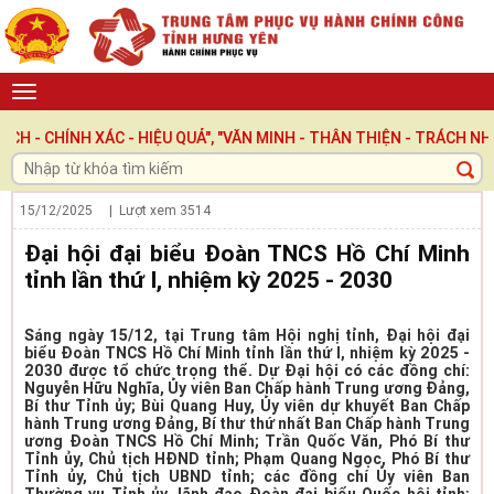
H XÁC - HIỆU QUẢ", "VĂN MINH - THÂN THIỆN - TRÁCH NHIỆM ", 
15/12/2025
| Lượt xem
3514
Đại hội đại biểu Đoàn TNCS Hồ Chí Minh
tỉnh lần thứ I, nhiệm kỳ 2025 - 2030
Sáng ngày 15/12, tại Trung tâm Hội nghị tỉnh, Đại hội đại
biểu Đoàn TNCS Hồ Chí Minh tỉnh lần thứ I, nhiệm kỳ 2025 -
2030 được tổ chức trọng thể. Dự Đại hội có các đồng chí:
Nguyễn Hữu Nghĩa, Ủy viên Ban Chấp hành Trung ương Đảng,
Bí thư Tỉnh ủy; Bùi Quang Huy, Ủy viên dự khuyết Ban Chấp
hành Trung ương Đảng, Bí thư thứ nhất Ban Chấp hành Trung
ương Đoàn TNCS Hồ Chí Minh; Trần Quốc Văn, Phó Bí thư
Tỉnh ủy, Chủ tịch HĐND tỉnh; Phạm Quang Ngọc, Phó Bí thư
Tỉnh ủy, Chủ tịch UBND tỉnh; các đồng chí Ủy viên Ban