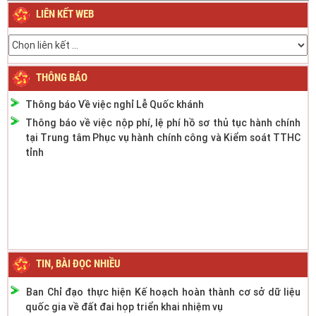
LIÊN KẾT WEB
Thông báo Lịch nghỉ Lễ Quốc khánh ngày 2/9/2023
Thông báo phân cấp công tác đăng ký phương tiện giao
thông cơ giới đường bộ
Thông báo thời gian làm việc mùa hè năm 2022
THÔNG BÁO
Thông báo Về việc nghỉ Lễ Quốc khánh
Thông báo về việc nộp phí, lệ phí hồ sơ thủ tục hành chính
tại Trung tâm Phục vụ hành chính công và Kiểm soát TTHC
tỉnh
TIN, BÀI ĐỌC NHIỀU
Ban Chỉ đạo thực hiện Kế hoạch hoàn thành cơ sở dữ liệu
quốc gia về đất đai họp triển khai nhiệm vụ