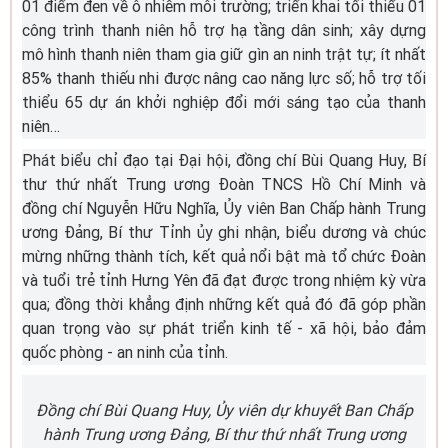
01 điểm đen về ô nhiễm môi trường; triển khai tối thiểu 01
công trình thanh niên hỗ trợ hạ tầng dân sinh; xây dựng
mô hình thanh niên tham gia giữ gìn an ninh trật tự; ít nhất
85% thanh thiếu nhi được nâng cao năng lực số; hỗ trợ tối
thiểu 65 dự án khởi nghiệp đổi mới sáng tạo của thanh
niên…
Phát biểu chỉ đạo tại Đại hội, đồng chí Bùi Quang Huy, Bí
thư thứ nhất Trung ương Đoàn TNCS Hồ Chí Minh và
đồng chí Nguyễn Hữu Nghĩa, Ủy viên Ban Chấp hành Trung
ương Đảng, Bí thư Tỉnh ủy ghi nhận, biểu dương và chúc
mừng những thành tích, kết quả nổi bật mà tổ chức Đoàn
và tuổi trẻ tỉnh Hưng Yên đã đạt được trong nhiệm kỳ vừa
qua; đồng thời khẳng định những kết quả đó đã góp phần
quan trọng vào sự phát triển kinh tế - xã hội, bảo đảm
quốc phòng - an ninh của tỉnh.
Đồng chí Bùi Quang Huy, Ủy viên dự khuyết Ban Chấp
hành Trung ương Đảng, Bí thư thứ nhất Trung ương