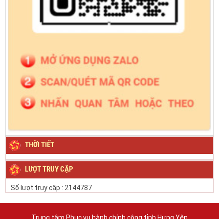
THỜI TIẾT
LƯỢT TRUY CẬP
Số lượt truy cập :
2144787
Trung tâm Phục vụ hành chính công tỉnh Hưng Yên