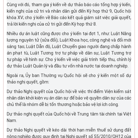
Cùng với đó, tham gia ý kiến về dự thảo báo cáo tổng hợp ý kiến,
kiến nghị của cử tri và nhân dân gửi đến Kỳ họp thứ 9, Quốc hội
khóa XV; cho ý kiến về Báo cáo kết quả giám sát việc giải quyết,
trả lời kiến nghị của cử tri gửi đến Kỳ họp thứ 8.
Nhiều dự án luật cũng được cho ý kiến tại đợt 1, như: Luật Năng
lượng nguyên tử (sửa đổi); Luật Khoa học, công nghệ và đổi mới
sáng tạo; Luật Dẫn độ, Luật Chuyển giao người đang chấp hành
án phạt tù, Luật Tương trợ tư pháp về dân sự, Luật Tương trợ
tư pháp về hình sự. Cho ý kiến về việc giải trình tiếp thu, chỉnh lý
dự thảo Luật Quản lý và đầu tư vốn nhà nước tại doanh nghiệp.
Ngoài ra, Ủy ban Thường vụ Quốc hội sẽ cho ý kiến một số dự
thảo nghị quyết, gồm:
Dự thảo Nghị quyết của Quốc hội về việc thí điểm Viện kiểm sát
nhân dân khởi kiện vụ án dân sự để bảo vệ quyền dân sự của các
chủ thể là nhóm dễ bị tổn thương hoặc bảo vệ lợi ích công.
Dự thảo nghị quyết của Quốc hội về Trung tâm tài chính tại Việt
Nam.
Dự thảo Nghị quyết về kéo dài thời hạn miễn thuế sử dụng đất
nông nghiệp được quy định tại Nghị quyết số 55/2010/QH12 của