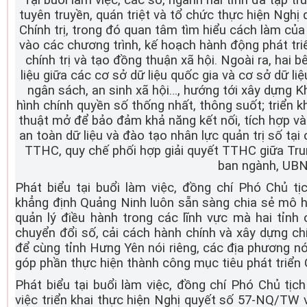
Tại buổi làm việc, các sở, ngành hai tỉnh đã tập tr
tuyên truyền, quán triệt và tổ chức thực hiện Ng
Chính trị, trong đó quan tâm tìm hiểu cách làm của
vào các chương trình, kế hoạch hành động phát tr
chính trị và tạo đồng thuận xã hội. Ngoài ra, hai b
liệu giữa các cơ sở dữ liệu quốc gia và cơ sở dữ liệ
ngân sách, an sinh xã hội…, hướng tới xây dựng K
hình chính quyền số thống nhất, thông suốt; triển k
thuật mở để bảo đảm khả năng kết nối, tích hợp và 
an toàn dữ liệu và đào tạo nhân lực quản trị số tại c
TTHC, quy chế phối hợp giải quyết TTHC giữa Tru
ban ngành, UBN
Phát biểu tại buổi làm việc, đồng chí Phó Chủ 
khẳng định Quảng Ninh luôn sẵn sàng chia sẻ mô hìn
quản lý điều hành trong các lĩnh vực mà hai tỉnh 
chuyển đổi số, cải cách hành chính và xây dựng chí
để cùng tỉnh Hưng Yên nói riêng, các địa phương nói
góp phần thực hiện thành công mục tiêu phát triển C
Phát biểu tại buổi làm việc, đồng chí Phó Chủ t
việc triển khai thực hiện Nghị quyết số 57-NQ/T