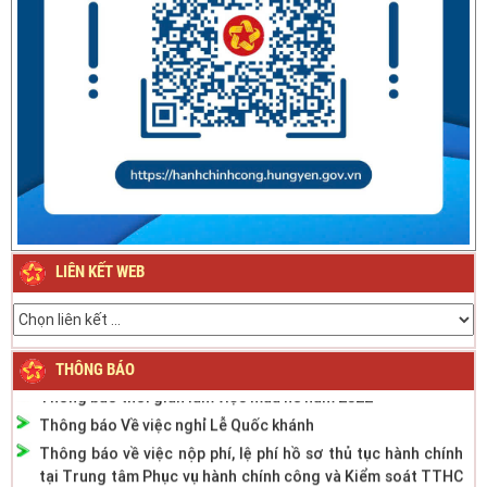
Thông báo về việc nghỉ Tết Nguyên đán Bính Ngọ năm 2026
Thông báo về việc nghỉ Tết Nguyên đán Giáp Thìn năm
2024
LIÊN KẾT WEB
Thông báo Lịch nghỉ Lễ Quốc khánh ngày 2/9/2023
Thông báo phân cấp công tác đăng ký phương tiện giao
thông cơ giới đường bộ
Thông báo thời gian làm việc mùa hè năm 2022
THÔNG BÁO
Thông báo Về việc nghỉ Lễ Quốc khánh
Thông báo về việc nộp phí, lệ phí hồ sơ thủ tục hành chính
tại Trung tâm Phục vụ hành chính công và Kiểm soát TTHC
tỉnh