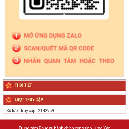
THỜI TIẾT
LƯỢT TRUY CẬP
Số lượt truy cập :
2142959
Trung tâm Phục vụ hành chính công tỉnh Hưng Yên