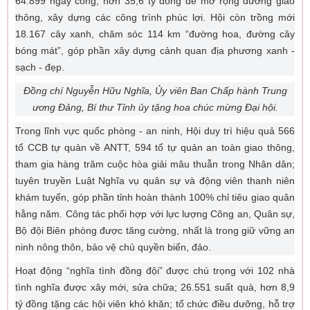
64.899 ngày công, hơn 35,6 tỷ đồng để mở rộng đường giao
thông, xây dựng các công trình phúc lợi. Hội còn trồng mới
18.167 cây xanh, chăm sóc 114 km “đường hoa, đường cây
bóng mát”, góp phần xây dựng cảnh quan địa phương xanh -
sạch - đẹp.
Đồng chí Nguyễn Hữu Nghĩa, Ủy viên Ban Chấp hành Trung
ương Đảng, Bí thư Tỉnh ủy tặng hoa chúc mừng Đại hội.
Trong lĩnh vực quốc phòng - an ninh, Hội duy trì hiệu quả 566
tổ CCB tự quản về ANTT, 594 tổ tự quản an toàn giao thông,
tham gia hàng trăm cuộc hòa giải mâu thuẫn trong Nhân dân;
tuyên truyền Luật Nghĩa vụ quân sự và động viên thanh niên
khám tuyển, góp phần tỉnh hoàn thành 100% chỉ tiêu giao quân
hằng năm. Công tác phối hợp với lực lượng Công an, Quân sự,
Bộ đội Biên phòng được tăng cường, nhất là trong giữ vững an
ninh nông thôn, bảo vệ chủ quyền biển, đảo.
Hoạt động “nghĩa tình đồng đội” được chú trọng với 102 nhà
tình nghĩa được xây mới, sửa chữa; 26.551 suất quà, hơn 8,9
tỷ đồng tặng các hội viên khó khăn; tổ chức điều dưỡng, hỗ trợ