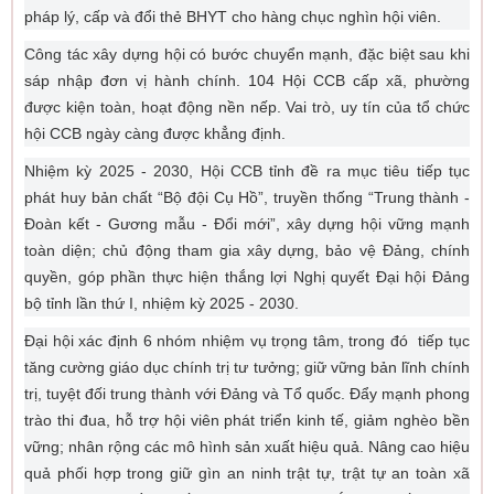
pháp lý, cấp và đổi thẻ BHYT cho hàng chục nghìn hội viên.
Công tác xây dựng hội có bước chuyển mạnh, đặc biệt sau khi
sáp nhập đơn vị hành chính. 104 Hội CCB cấp xã, phường
được kiện toàn, hoạt động nền nếp. Vai trò, uy tín của tổ chức
hội CCB ngày càng được khẳng định.
Nhiệm kỳ 2025 - 2030, Hội CCB tỉnh đề ra mục tiêu tiếp tục
phát huy bản chất “Bộ đội Cụ Hồ”, truyền thống “Trung thành -
Đoàn kết - Gương mẫu - Đổi mới”, xây dựng hội vững mạnh
toàn diện; chủ động tham gia xây dựng, bảo vệ Đảng, chính
quyền, góp phần thực hiện thắng lợi Nghị quyết Đại hội Đảng
bộ tỉnh lần thứ I, nhiệm kỳ 2025 - 2030.
Đại hội xác định 6 nhóm nhiệm vụ trọng tâm, trong đó tiếp tục
tăng cường giáo dục chính trị tư tưởng; giữ vững bản lĩnh chính
trị, tuyệt đối trung thành với Đảng và Tổ quốc. Đẩy mạnh phong
trào thi đua, hỗ trợ hội viên phát triển kinh tế, giảm nghèo bền
vững; nhân rộng các mô hình sản xuất hiệu quả. Nâng cao hiệu
quả phối hợp trong giữ gìn an ninh trật tự, trật tự an toàn xã