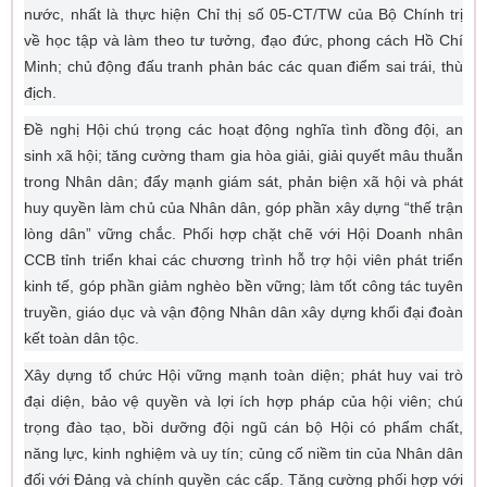
nước, nhất là thực hiện Chỉ thị số 05-CT/TW của Bộ Chính trị
về học tập và làm theo tư tưởng, đạo đức, phong cách Hồ Chí
Minh; chủ động đấu tranh phản bác các quan điểm sai trái, thù
địch.
Đề nghị Hội chú trọng các hoạt động nghĩa tình đồng đội, an
sinh xã hội; tăng cường tham gia hòa giải, giải quyết mâu thuẫn
trong Nhân dân; đẩy mạnh giám sát, phản biện xã hội và phát
huy quyền làm chủ của Nhân dân, góp phần xây dựng “thế trận
lòng dân” vững chắc. Phối hợp chặt chẽ với Hội Doanh nhân
CCB tỉnh triển khai các chương trình hỗ trợ hội viên phát triển
kinh tế, góp phần giảm nghèo bền vững; làm tốt công tác tuyên
truyền, giáo dục và vận động Nhân dân xây dựng khối đại đoàn
kết toàn dân tộc.
Xây dựng tổ chức Hội vững mạnh toàn diện; phát huy vai trò
đại diện, bảo vệ quyền và lợi ích hợp pháp của hội viên; chú
trọng đào tạo, bồi dưỡng đội ngũ cán bộ Hội có phẩm chất,
năng lực, kinh nghiệm và uy tín; củng cố niềm tin của Nhân dân
đối với Đảng và chính quyền các cấp. Tăng cường phối hợp với