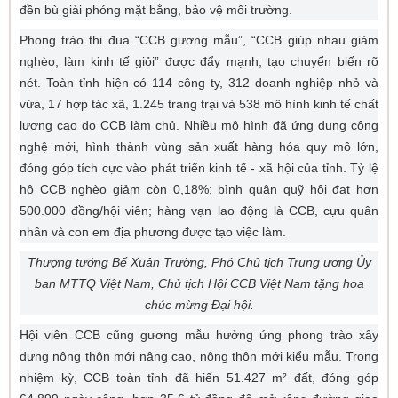
đền bù giải phóng mặt bằng, bảo vệ môi trường.
Phong trào thi đua “CCB gương mẫu”, “CCB giúp nhau giảm
nghèo, làm kinh tế giỏi” được đẩy mạnh, tạo chuyển biến rõ
nét. Toàn tỉnh hiện có 114 công ty, 312 doanh nghiệp nhỏ và
vừa, 17 hợp tác xã, 1.245 trang trại và 538 mô hình kinh tế chất
lượng cao do CCB làm chủ. Nhiều mô hình đã ứng dụng công
nghệ mới, hình thành vùng sản xuất hàng hóa quy mô lớn,
đóng góp tích cực vào phát triển kinh tế - xã hội của tỉnh. Tỷ lệ
hộ CCB nghèo giảm còn 0,18%; bình quân quỹ hội đạt hơn
500.000 đồng/hội viên; hàng vạn lao động là CCB, cựu quân
nhân và con em địa phương được tạo việc làm.
Thượng tướng Bế Xuân Trường, Phó Chủ tịch Trung ương Ủy
ban MTTQ Việt Nam, Chủ tịch Hội CCB Việt Nam tặng hoa
chúc mừng Đại hội.
Hội viên CCB cũng gương mẫu hưởng ứng phong trào xây
dựng nông thôn mới nâng cao, nông thôn mới kiểu mẫu. Trong
nhiệm kỳ, CCB toàn tỉnh đã hiến 51.427 m² đất, đóng góp