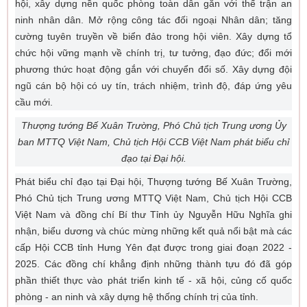
hội, xây dựng nền quốc phòng toàn dân gắn với thế trận an
ninh nhân dân. Mở rộng công tác đối ngoại Nhân dân; tăng
cường tuyên truyền về biển đảo trong hội viên. Xây dựng tổ
chức hội vững mạnh về chính trị, tư tưởng, đạo đức; đổi mới
phương thức hoạt động gắn với chuyển đổi số. Xây dựng đội
ngũ cán bộ hội có uy tín, trách nhiệm, trình độ, đáp ứng yêu
cầu mới.
Thượng tướng Bế Xuân Trường, Phó Chủ tịch Trung ương Ủy
ban MTTQ Việt Nam, Chủ tịch Hội CCB Việt Nam phát biểu chỉ
đạo tại Đại hội.
Phát biểu chỉ đạo tại Đại hội, Thượng tướng Bế Xuân Trường,
Phó Chủ tịch Trung ương MTTQ Việt Nam, Chủ tịch Hội CCB
Việt Nam và đồng chí Bí thư Tỉnh ủy Nguyễn Hữu Nghĩa ghi
nhận, biểu dương và chúc mừng những kết quả nổi bật mà các
cấp Hội CCB tỉnh Hưng Yên đạt được trong giai đoạn 2022 -
2025. Các đồng chí khẳng định những thành tựu đó đã góp
phần thiết thực vào phát triển kinh tế - xã hội, củng cố quốc
phòng - an ninh và xây dựng hệ thống chính trị của tỉnh.