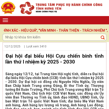
 - HIỆU QUẢ", "VĂN MINH - THÂN THIỆN - TRÁCH NHIỆM ", LẤY N
12/12/2025
| Lượt xem
3410
Đại hội đại biểu Hội Cựu chiến binh tỉnh
lần thứ I nhiệm kỳ 2025 - 2030
Sáng ngày 12/12, tại Trung tâm Hội nghị tỉnh, diễn ra Đại hội
đại biểu Hội Cựu chiến binh (CCB) tỉnh lần thứ I nhiệm kỳ 2025
- 2030. Dự Đại hội có đồng chí Nguyễn Hữu Nghĩa, Ủy viên
Ban Chấp hành Trung ương Đảng, Bí thư Tỉnh ủy; Thượng
tướng Bế Xuân Trường, Phó Chủ tịch Trung ương Mặt trận Tổ
quốc Việt Nam, Chủ tịch Hội CCB Việt Nam; các đồng chí Ủy
viên Ban Thường vụ Tỉnh ủy, lãnh đạo HĐND, UBND tỉnh, Ủy
ban Mặt trận Tổ quốc Việt Nam tỉnh; đại biểu Mẹ Việt Nam
anh hùng, Anh hùng lực lượng vũ trang, Anh hùng Lao động;