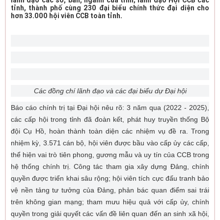
lãnh đạo các sở, ban, ngành của tỉnh; lãnh đạo Hội CCB các
tỉnh, thành phố cùng 230 đại biểu chính thức đại diện cho
hơn 33.000 hội viên CCB toàn tỉnh.
Các đồng chí lãnh đạo và các đại biểu dự Đại hội
Báo cáo chính trị tại Đại hội nêu rõ: 3 năm qua (2022 - 2025),
các cấp hội trong tỉnh đã đoàn kết, phát huy truyền thống Bộ
đội Cụ Hồ, hoàn thành toàn diện các nhiệm vụ đề ra. Trong
nhiệm kỳ, 3.571 cán bộ, hội viên được bầu vào cấp ủy các cấp,
thể hiện vai trò tiên phong, gương mẫu và uy tín của CCB trong
hệ thống chính trị. Công tác tham gia xây dựng Đảng, chính
quyền được triển khai sâu rộng; hội viên tích cực đấu tranh bảo
vệ nền tảng tư tưởng của Đảng, phản bác quan điểm sai trái
trên không gian mạng; tham mưu hiệu quả với cấp ủy, chính
quyền trong giải quyết các vấn đề liên quan đến an sinh xã hội,