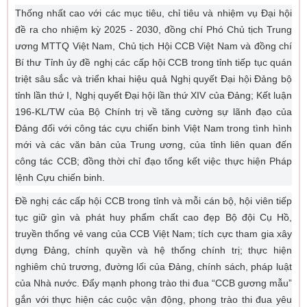
Thống nhất cao với các mục tiêu, chỉ tiêu và nhiệm vụ Đại hội
đề ra cho nhiệm kỳ 2025 - 2030, đồng chí Phó Chủ tịch Trung
ương MTTQ Việt Nam, Chủ tịch Hội CCB Việt Nam và đồng chí
Bí thư Tỉnh ủy đề nghị các cấp hội CCB trong tỉnh tiếp tục quán
triệt sâu sắc và triển khai hiệu quả Nghị quyết Đại hội Đảng bộ
tỉnh lần thứ I, Nghị quyết Đại hội lần thứ XIV của Đảng; Kết luận
196-KL/TW của Bộ Chính trị về tăng cường sự lãnh đạo của
Đảng đối với công tác cựu chiến binh Việt Nam trong tình hình
mới và các văn bản của Trung ương, của tỉnh liên quan đến
công tác CCB; đồng thời chỉ đạo tổng kết việc thực hiện Pháp
lệnh Cựu chiến binh.
Đề nghị các cấp hội CCB trong tỉnh và mỗi cán bộ, hội viên tiếp
tục giữ gìn và phát huy phẩm chất cao đẹp Bộ đội Cụ Hồ,
truyền thống vẻ vang của CCB Việt Nam; tích cực tham gia xây
dựng Đảng, chính quyền và hệ thống chính trị; thực hiện
nghiêm chủ trương, đường lối của Đảng, chính sách, pháp luật
của Nhà nước. Đẩy mạnh phong trào thi đua “CCB gương mẫu”
gắn với thực hiện các cuộc vận động, phong trào thi đua yêu