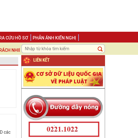
RA CỨU HỒ SƠ
PHẢN ÁNH KIẾN NGHỊ
NHIỆM ", LẤY NGƯỜI DÂN VÀ DOANH NGHIỆP LÀM TRUNG TÂM ĐỂ PHỤ
LIÊN KẾT
D các