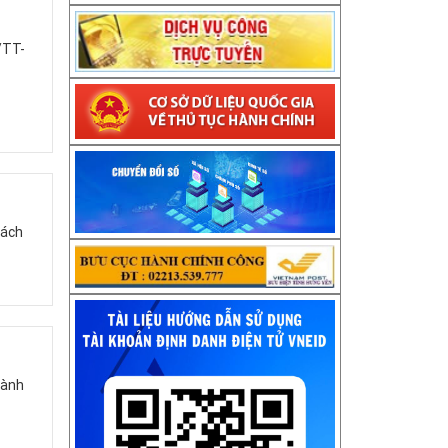
/TT-
cách
hành