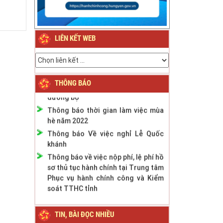
đán Bính Ngọ năm 2026
Thông báo về việc nghỉ Tết Nguyên
đán Giáp Thìn năm 2024
LIÊN KẾT WEB
Thông báo Lịch nghỉ Lễ Quốc khánh
ngày 2/9/2023
Thông báo phân cấp công tác đăng
ký phương tiện giao thông cơ giới
THÔNG BÁO
đường bộ
Thông báo thời gian làm việc mùa
hè năm 2022
Thông báo Về việc nghỉ Lễ Quốc
khánh
Thông báo về việc nộp phí, lệ phí hồ
sơ thủ tục hành chính tại Trung tâm
Phục vụ hành chính công và Kiểm
soát TTHC tỉnh
TIN, BÀI ĐỌC NHIỀU