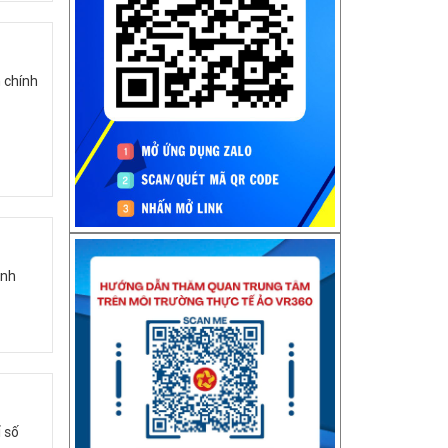
 chính
ỉnh
 số
Thông báo về việc nghỉ Tết Nguyên