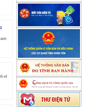
ng
 cách
ổi số