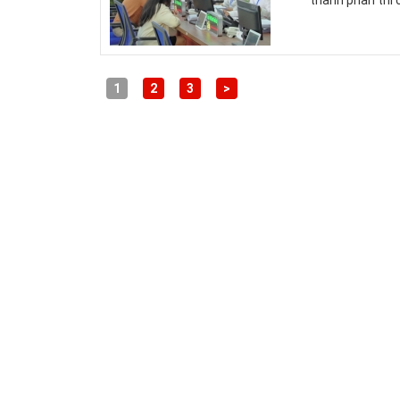
thành phần thì c
1
2
3
>