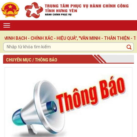
BẠCH - CHÍNH XÁC - HIỆU QUẢ", "VĂN MINH - THÂN THIỆN - TRÁCH
CHUYÊN MỤC / THÔNG BÁO