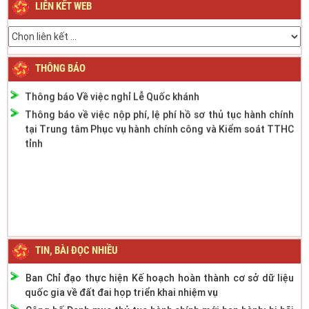
LIÊN KẾT WEB
Thông báo Lịch nghỉ Lễ Quốc khánh ngày 2/9/2023
Thông báo phân cấp công tác đăng ký phương tiện giao
thông cơ giới đường bộ
Thông báo thời gian làm việc mùa hè năm 2022
THÔNG BÁO
Thông báo Về việc nghỉ Lễ Quốc khánh
Thông báo về việc nộp phí, lệ phí hồ sơ thủ tục hành chính
tại Trung tâm Phục vụ hành chính công và Kiểm soát TTHC
tỉnh
TIN, BÀI ĐỌC NHIỀU
Ban Chỉ đạo thực hiện Kế hoạch hoàn thành cơ sở dữ liệu
quốc gia về đất đai họp triển khai nhiệm vụ