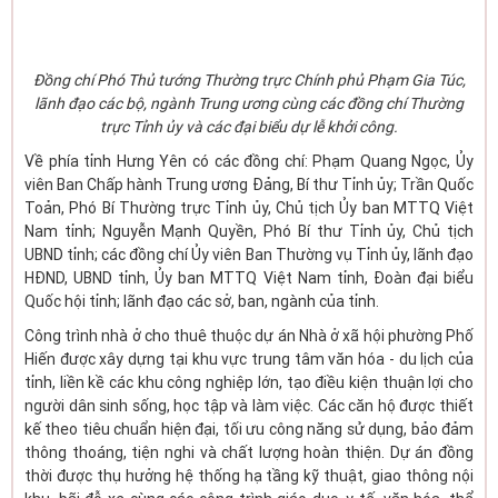
Đồng chí Phó Thủ tướng Thường trực Chính phủ Phạm Gia Túc,
lãnh đạo các bộ, ngành Trung ương cùng các đồng chí Thường
trực Tỉnh ủy và các đại biểu dự lễ khởi công.
Về phía tỉnh Hưng Yên có các đồng chí: Phạm Quang Ngọc, Ủy
viên Ban Chấp hành Trung ương Đảng, Bí thư Tỉnh ủy; Trần Quốc
Toản, Phó Bí Thường trực Tỉnh ủy, Chủ tịch Ủy ban MTTQ Việt
Nam tỉnh; Nguyễn Mạnh Quyền, Phó Bí thư Tỉnh ủy, Chủ tịch
UBND tỉnh; các đồng chí Ủy viên Ban Thường vụ Tỉnh ủy, lãnh đạo
HĐND, UBND tỉnh, Ủy ban MTTQ Việt Nam tỉnh, Đoàn đại biểu
Quốc hội tỉnh; lãnh đạo các sở, ban, ngành của tỉnh.
Công trình nhà ở cho thuê thuộc dự án Nhà ở xã hội phường Phố
Hiến được xây dựng tại khu vực trung tâm văn hóa - du lịch của
tỉnh, liền kề các khu công nghiệp lớn, tạo điều kiện thuận lợi cho
người dân sinh sống, học tập và làm việc. Các căn hộ được thiết
kế theo tiêu chuẩn hiện đại, tối ưu công năng sử dụng, bảo đảm
thông thoáng, tiện nghi và chất lượng hoàn thiện. Dự án đồng
thời được thụ hưởng hệ thống hạ tầng kỹ thuật, giao thông nội