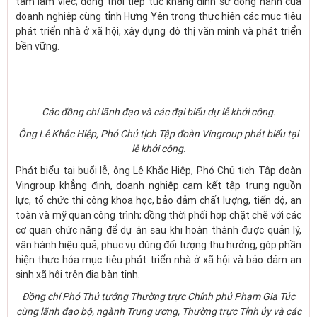
tâm làm việc; đồng thời tiếp tục khẳng định sự đồng hành của
doanh nghiệp cùng tỉnh Hưng Yên trong thực hiện các mục tiêu
phát triển nhà ở xã hội, xây dựng đô thị văn minh và phát triển
bền vững.
Các đồng chí lãnh đạo và các đại biểu dự lễ khởi công.
Ông Lê Khắc Hiệp, Phó Chủ tịch Tập đoàn Vingroup phát biểu tại
lễ khởi công.
Phát biểu tại buổi lễ, ông Lê Khắc Hiệp, Phó Chủ tịch Tập đoàn
Vingroup khẳng định, doanh nghiệp cam kết tập trung nguồn
lực, tổ chức thi công khoa học, bảo đảm chất lượng, tiến độ, an
toàn và mỹ quan công trình; đồng thời phối hợp chặt chẽ với các
cơ quan chức năng để dự án sau khi hoàn thành được quản lý,
vận hành hiệu quả, phục vụ đúng đối tượng thụ hưởng, góp phần
hiện thực hóa mục tiêu phát triển nhà ở xã hội và bảo đảm an
sinh xã hội trên địa bàn tỉnh.
Đồng chí Phó Thủ tướng Thường trực Chính phủ Phạm Gia Túc
cùng lãnh đạo bộ, ngành Trung ương, Thường trực Tỉnh ủy và các