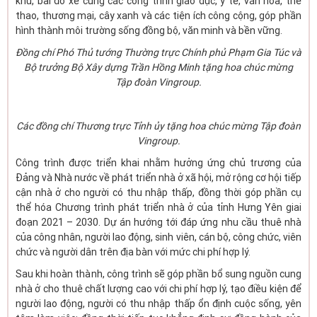
khu, bãi đỗ xe cùng các công trình giáo dục, y tế, văn hóa, thể
thao, thương mại, cây xanh và các tiện ích công cộng, góp phần
hình thành môi trường sống đồng bộ, văn minh và bền vững.
Đồng chí Phó Thủ tướng Thường trực Chính phủ Phạm Gia Túc và
Bộ trưởng Bộ Xây dựng Trần Hồng Minh tặng hoa chúc mừng
Tập đoàn Vingroup.
Các đồng chí Thương trực Tỉnh ủy tặng hoa chúc mừng Tập đoàn
Vingroup.
Công trình được triển khai nhằm hưởng ứng chủ trương của
Đảng và Nhà nước về phát triển nhà ở xã hội, mở rộng cơ hội tiếp
cận nhà ở cho người có thu nhập thấp, đồng thời góp phần cụ
thể hóa Chương trình phát triển nhà ở của tỉnh Hưng Yên giai
đoạn 2021 – 2030. Dự án hướng tới đáp ứng nhu cầu thuê nhà
của công nhân, người lao động, sinh viên, cán bộ, công chức, viên
chức và người dân trên địa bàn với mức chi phí hợp lý.
Sau khi hoàn thành, công trình sẽ góp phần bổ sung nguồn cung
nhà ở cho thuê chất lượng cao với chi phí hợp lý, tạo điều kiện để
người lao động, người có thu nhập thấp ổn định cuộc sống, yên