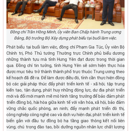
Đồng chí Trần Hồng Minh, Ủy viên Ban Chấp hành Trung ương
Đảng, Bộ trưởng Bộ Xây dựng phát biểu tại buổi làm việc.
Phát biểu tại buổi làm việc, đồng chí Phạm Gia Túc, Ủy viên Bộ
Chính trị, Phó Thủ tướng Thường trực Chính phủ biểu dương
những thành tựu mà tỉnh Hưng Yên đạt được trong thời gian
qua. Đồng chí tin tưởng, tỉnh Hưng Yên sẽ sớm hiện thực hóa
được mục tiêu trở thành thành phố trực thuộc Trung ương theo
kế hoạch đã đề ra. Để làm được điều đó, tỉnh cần thực hiện đồng
bộ các giải pháp thúc đẩy phát triển kinh tế - xã hội; tập trung
kiến tạo, tận dụng, phát huy những động lực, dư địa phát triển
mới và đổi mới mạnh mẽ mô hình tăng trưởng để bảo đảm phát
triển đồng bộ, hài hòa giữa kinh tế với văn hóa, xã hội, bảo đảm
vững chắc quốc phòng, an ninh; đẩy mạnh phát triển đô thị,
công nghiệp công nghệ cao và dịch vụ hiện đại; phát triển kinh tế
biển gắn với đầu tư đồng bộ hạ tầng giao thông kết nối liên
vùng; chú trọng đào tạo, bồi dưỡng nguồn nhân lực chất lượng