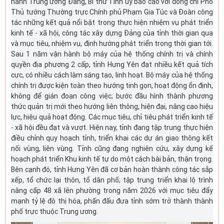
hành Trung ương Đảng, Bí thư Tỉnh ủy báo cáo với đồng chí Phó
Thủ tướng Thường trực Chính phủ Phạm Gia Túc và Đoàn công
tác những kết quả nổi bật trong thực hiện nhiệm vụ phát triển
kinh tế - xã hội, công tác xây dựng Đảng của tỉnh thời gian qua
và mục tiêu, nhiệm vụ, định hướng phát triển trong thời gian tới.
Sau 1 năm vận hành bộ máy của hệ thống chính trị và chính
quyền địa phương 2 cấp, tỉnh Hưng Yên đạt nhiều kết quả tích
cực, có nhiều cách làm sáng tạo, linh hoạt. Bộ máy của hệ thống
chính trị được kiện toàn theo hướng tinh gọn, hoạt động ổn định,
không để gián đoạn công việc; bước đầu hình thành phương
thức quản trị mới theo hướng liên thông, hiện đại, nâng cao hiệu
lực, hiệu quả hoạt động. Các mục tiêu, chỉ tiêu phát triển kinh tế
- xã hội đều đạt và vượt. Hiện nay, tỉnh đang tập trung thực hiện
điều chỉnh quy hoạch tỉnh, triển khai các dự án giao thông kết
nối vùng, liên vùng. Tỉnh cũng đang nghiên cứu, xây dựng kế
hoạch phát triển Khu kinh tế tự do một cách bài bản, thận trọng.
Bên cạnh đó, tỉnh Hưng Yên đã cơ bản hoàn thành công tác sắp
xếp, tổ chức lại thôn, tổ dân phố; tập trung triển khai lộ trình
nâng cấp 48 xã lên phường trong năm 2026 với mục tiêu đẩy
mạnh tỷ lệ đô thị hóa, phấn đấu đưa tỉnh sớm trở thành thành
phố trực thuộc Trung ương.