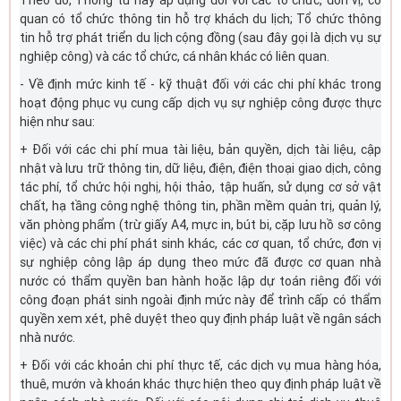
Theo đó, Thông tư này áp dụng đối với các tổ chức, đơn vị, cơ
quan có tổ chức thông tin hỗ trợ khách du lịch; Tổ chức thông
tin hỗ trợ phát triển du lịch cộng đồng (sau đây gọi là dịch vụ sự
nghiệp công) và các tổ chức, cá nhân khác có liên quan.
- Về định mức kinh tế - kỹ thuật đối với các chi phí khác trong
hoạt động phục vụ cung cấp dịch vụ sự nghiệp công được thực
hiện như sau:
+ Đối với các chi phí mua tài liệu, bản quyền, dịch tài liệu, cập
nhật và lưu trữ thông tin, dữ liệu, điện, điện thoại giao dịch, công
tác phí, tổ chức hội nghị, hội thảo, tập huấn, sử dụng cơ sở vật
chất, hạ tầng công nghệ thông tin, phần mềm quản trị, quản lý,
văn phòng phẩm (trừ giấy A4, mực in, bút bi, cặp lưu hồ sơ công
việc) và các chi phí phát sinh khác, các cơ quan, tổ chức, đơn vị
sự nghiệp công lập áp dụng theo mức đã được cơ quan nhà
nước có thẩm quyền ban hành hoặc lập dự toán riêng đối với
công đoạn phát sinh ngoài định mức này để trình cấp có thẩm
quyền xem xét, phê duyệt theo quy định pháp luật về ngân sách
nhà nước.
+ Đối với các khoản chi phí thực tế, các dịch vụ mua hàng hóa,
thuê, mướn và khoán khác thực hiện theo quy định pháp luật về