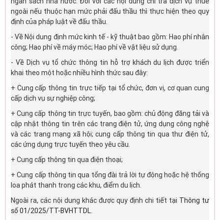
ngân sách nhà nước. Đối với các nội dung chi trả dịch vụ thuê
ngoài nếu thuộc hạn mức phải đấu thầu thì thực hiện theo quy
định của pháp luật về đấu thầu.
- Về Nội dung định mức kinh tế - kỹ thuật bao gồm: Hao phí nhân
công; Hao phí về máy móc; Hao phí về vật liệu sử dụng.
- Về Dịch vụ tổ chức thông tin hỗ trợ khách du lịch được triển
khai theo một hoặc nhiều hình thức sau đây:
+ Cung cấp thông tin trực tiếp tại tổ chức, đơn vị, cơ quan cung
cấp dịch vụ sự nghiệp công;
+ Cung cấp thông tin trực tuyến, bao gồm: chủ động đăng tải và
cập nhật thông tin trên các trang điện tử, ứng dụng công nghệ
và các trang mạng xã hội; cung cấp thông tin qua thư điện tử,
các ứng dụng trực tuyến theo yêu cầu.
+ Cung cấp thông tin qua điện thoại;
+ Cung cấp thông tin qua tổng đài trả lời tự động hoặc hệ thống
loa phát thanh trong các khu, điểm du lịch.
Ngoài ra, các nội dung khác được quy định chi tiết tại
Thông tư
số 01/2025/TT-BVHTTDL.