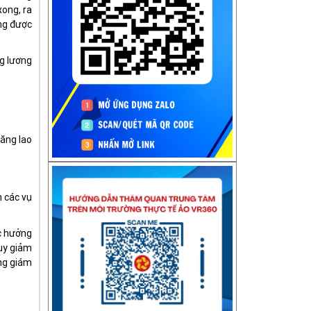
xong, ra
ộng được
ng lương
năng lao
n các vụ
c hưởng
uy giảm
ng giám