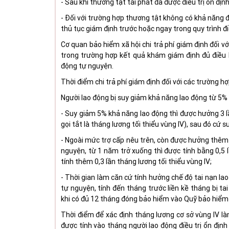
-
Sau khi thương tật tái phát đã được điều trị ổn định
-
Đối với trường hợp thương tật không có khả năng đi
thủ tục giám định trước hoặc ngay trong quy trình điề
Cơ quan bảo hiểm xã hội chi trả phí giám định đối 
trong trường hợp kết quả khám giám định đủ điều 
động tự nguyện.
Thời điểm chi trả phí giám định đối với các trường hợ
Người lao động bị suy giảm khả năng lao động từ 5%
-
Suy giảm 5% khả năng lao động thì được hưởng 3 lầ
gọi tắt là tháng lương tối thiểu vùng IV), sau đó cứ
-
Ngoài mức trợ cấp nêu trên, còn được hưởng thêm 
nguyện, từ 1 năm trở xuống thì được tính bằng 0,5
tính thêm 0,3 lần tháng lương tối thiểu vùng IV;
-
Thời gian làm căn cứ tính hưởng chế độ tai nạn la
tự nguyện, tính đến tháng trước liền kề tháng bị t
khi có đủ 12 tháng đóng bảo hiểm vào Quỹ bảo hiểm 
Thời điểm để xác định tháng lương cơ sở vùng IV là
được tính vào tháng người lao động điều trị ổn định