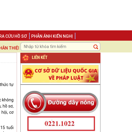
RA CỨU HỒ SƠ
PHẢN ÁNH KIẾN NGHỊ
HIỆN - TRÁCH NHIỆM ", LẤY NGƯỜI DÂN VÀ DOANH NGHIỆP LÀM TRU
LIÊN KẾT
thức tự
ệc không
; hồ sơ,
hội, cơ
 15 tuổi