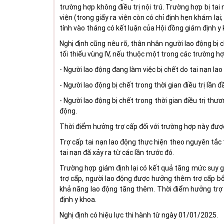
trường hợp không điều trị nội trú. Trường hợp bị tai
viện (trong giấy ra viện còn có chỉ định hẹn khám lại
tính vào tháng có kết luận của Hội đồng giám định y 
Nghị định cũng nêu rõ, thân nhân người lao động bị 
tối thiếu vùng IV, nếu thuộc một trong các trường hợ
-
Người lao động đang làm việc bị chết do tai nạn lao
-
Người lao động bị chết trong thời gian điều trị lần đ
-
Người lao động bị chết trong thời gian điều trị th
động.
Thời điểm hưởng trợ cấp đối với trường hợp này được
Trợ cấp tai nạn lao động thực hiện theo nguyên tắc 
tai nạn đã xảy ra từ các lần trước đó.
Trường hợp giám định lại có kết quả tăng mức suy 
trợ cấp, người lao động được hưởng thêm trợ cấp b
khả năng lao động tăng thêm. Thời điểm hưởng trợ 
định y khoa.
Nghị định có hiệu lực thi hành từ ngày
0
1/
0
1/2025.