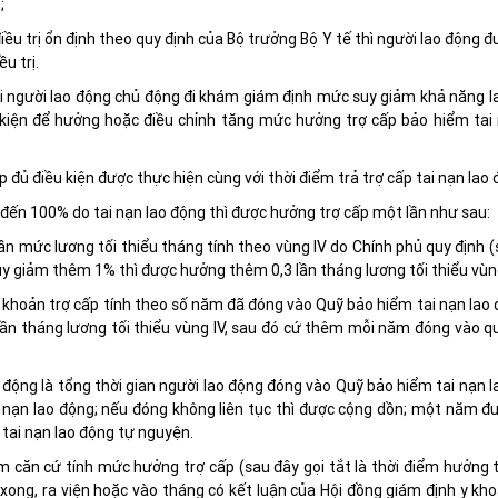
;
ều trị ổn định theo quy định của Bộ trưởng Bộ Y tế thì người lao động 
u trị.
với người lao động chủ động đi khám giám định mức suy giảm khả năng 
kiện để hưởng hoặc điều chỉnh tăng mức hưởng trợ cấp bảo hiểm tai 
p đủ điều kiện được thực hiện cùng với thời điểm trả trợ cấp tai nạn lao 
 đến 100% do tai nạn lao động thì được hưởng trợ cấp một lần như sau:
n mức lương tối thiểu tháng tính theo vùng IV do Chính phủ quy định 
 suy giảm thêm 1% thì được hưởng thêm 0,3 lần tháng lương tối thiểu vùng
khoản trợ cấp tính theo số năm đã đóng vào Quỹ bảo hiểm tai nạn lao 
 lần tháng lương tối thiểu vùng IV, sau đó cứ thêm mỗi năm đóng vào q
o động là tổng thời gian người lao động đóng vào Quỹ bảo hiểm tai nạn 
ai nạn lao động; nếu đóng không liên tục thì được cộng dồn; một năm đ
tai nạn lao động tự nguyện.
m căn cứ tính mức hưởng trợ cấp (sau đây gọi tắt là thời điểm hưởng 
 xong, ra viện hoặc vào tháng có kết luận của Hội đồng giám định y kh