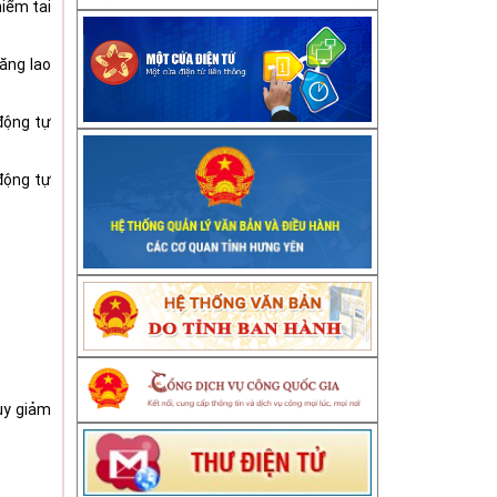
hiểm tai
ăng lao
động tự
động tự
suy giảm