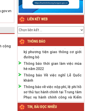
Thông báo về việc nghỉ Tết Nguyên
.gov.vn
đán Bính Ngọ năm 2026
Thông báo về việc nghỉ Tết Nguyên
LIÊN KẾT WEB
đán Giáp Thìn năm 2024
Thông báo Lịch nghỉ Lễ Quốc khánh
ngày 2/9/2023
THÔNG BÁO
Thông báo phân cấp công tác đăng
ch cộng
ký phương tiện giao thông cơ giới
đường bộ
Thông báo thời gian làm việc mùa
hè năm 2022
Thông báo Về việc nghỉ Lễ Quốc
khánh
Thông báo về việc nộp phí, lệ phí hồ
sơ thủ tục hành chính tại Trung tâm
Phục vụ hành chính công và Kiểm
soát TTHC tỉnh
TIN, BÀI ĐỌC NHIỀU