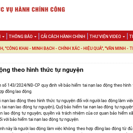
N
THÔNG BÁO
CẢI CÁCH HÀNH CHÍNH
THƯ VIỆN VIDEO
T
KHAI - MINH BẠCH - CHÍNH XÁC - HIỆU QUẢ", "VĂN MINH - THÂN T
động theo hình thức tự nguyện
h số 143/2024/NĐ-CP quy định về bảo hiểm tai nạn lao động theo hình 
ợp đồng lao động.
tai nạn lao động theo hình thức tự nguyện đối với người lao động làm vi
 tai nạn lao động tự nguyện); Quỹ bảo hiểm tai nạn lao động tự nguyện
nạn lao động tự nguyện; quyền và trách nhiệm của cơ quan bảo hiểm xã 
ối với bảo hiểm tai nạn lao động tự nguyện.
nh này là người lao động làm việc không theo hợp đồng lao động từ đủ