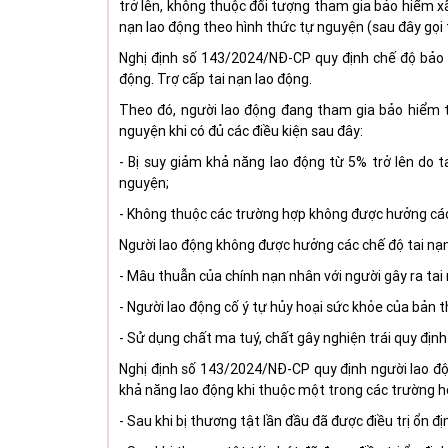
trở lên, không thuộc đối tượng tham gia bảo hiểm xã
nạn lao động theo hình thức tự nguyện (sau đây gọi t
Nghị định
số
143/2024/NĐ-CP quy định chế độ bảo h
động. Trợ cấp tai nạn lao động.
Theo đó, người lao động đang tham gia bảo hiểm 
nguyện khi có đủ các điều kiện sau đây:
-
Bị suy giảm khả năng lao động từ 5% trở lên do ta
nguyện;
- Không thuộc các trường hợp không được hưởng các 
Người lao động không được hưởng các chế độ tai nạn
-
Mâu thuẫn của chính nạn nhân với người gây ra tai 
-
Người lao động cố ý tự hủy hoại sức khỏe của bản t
-
Sử dụng chất ma tuý, chất gây nghiện trái quy định
Nghị định
số
143/2024/NĐ-CP quy định
n
gười lao đ
khả năng lao động khi thuộc một trong các trường h
-
Sau khi bị thương tật lần đầu đã được điều trị ổn đị