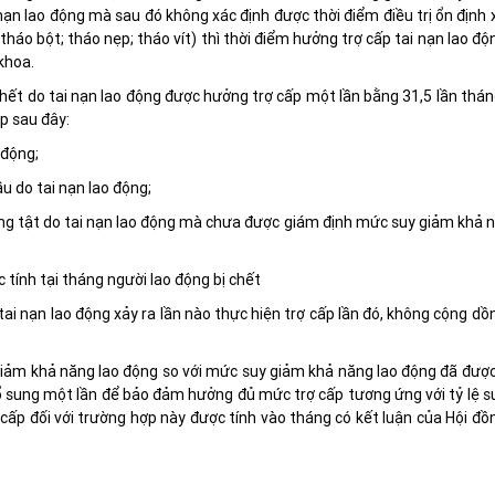
 nạn lao động mà sau đó không xác định được thời điểm điều trị ổn định 
; tháo bột; tháo nẹp; tháo vít) thì thời điểm hưởng trợ cấp tai nạn lao đ
khoa.
chết do tai nạn lao động được hưởng trợ cấp một lần bằng 31,5 lần thá
p sau đây:
 động;
ầu do tai nạn lao động;
ương tật do tai nạn lao động mà chưa được giám định mức suy giảm khả 
 tính tại tháng người lao động bị chết
tai nạn lao động xảy ra lần nào thực hiện trợ cấp lần đó, không cộng dồ
giảm khả năng lao động so với mức suy giảm khả năng lao động đã đượ
ổ sung một lần để bảo đảm hưởng đủ mức trợ cấp tương ứng với tỷ lệ s
cấp đối với trường hợp này được tính vào tháng có kết luận của Hội đồ