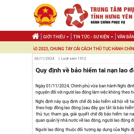
GIỚI THIỆU
TIN TỨC - SỰ KIỆN
VĂN BẢ
QUÝ MÃO 2023, CHUNG TAY CẢI CÁCH THỦ TỤC HÀNH CHÍNH, "CÔNG 
06/11/2024
| Lượt xem
1912
Quy định về bảo hiểm tai nạn lao 
Ngày 01/11/2024,
Chính phủ vừa ban hành Nghị địn
nguyện đối với người lao động làm việc không theo h
Nghị định này quy định chế độ bảo hiểm xã hội về 
theo hợp đồng lao động (sau đây gọi tắt là bảo hiểm
thủ tục tham gia, giải quyết chế độ bảo hiểm tai 
quan quản lý nhà nước về lao động, người lao động đ
Người lao động thuộc đối tượng áp dụng của Nghị đị