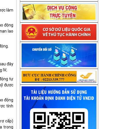
được làm
lao động
nạn lao
động.
(sau đây
 IV;
động tự
uỹ được
lao động
ược tính
trợ cấp)
oa trong