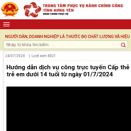
NGƯỜI DÂN, DOANH NGHIỆP LÀ THƯỚC ĐO CHẤT LƯỢNG VÀ HIỆU QUẢ P
24/07/2024
| Lượt xem
8821
Hướng dẫn dịch vụ công trực tuyến Cấp thẻ
trẻ em dưới 14 tuổi từ ngày 01/7/2024