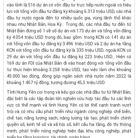
vào tỉnh là 516 dự án có vốn đầu tư trực tiếp nước ngoài có hiệu
lực với tổng vốn đầu tư đăng ký khoảng 6.313 triệu USD, các nhà
đầu tư nước ngoài đến từ nhiều quốc gia, vùng lãnh thổ khác
nhau như Nhật Bản, Hoa Kỳ… Trong đó, các nhà đầu tư đến từ
Nhật Bản đứng số 1 về số dự án với 173 dự án và tổng vốn đăng
ký 4.054 triệu USD trong đó, bao gồm: trong KCN có 141 dự án
với tổng vốn đầu tư đăng ký 3.496 triệu USD và 2 dự án hạ tầng
KCN với tổng vốn đầu tư đăng ký là 335 triệu USD; ngoài KCN có
29 dự án với tổng vốn đầu tư đăng ký 223 triệu USD... Hiện có
169 dự án FDI của Nhật Bản đi vào hoạt động với tổng vốn đầu
tư thực hiện khoảng 3.258 triệu USD, tạo việc làm cho khoảng
45.000 lao động, đóng góp ngân sách nhà nước năm 2022 là
khoảng 1.407 tỷ đồng, tương đương 45,5 triệu USD.
Tỉnh Hưng Yên coi trọng và kêu gọi các nhà đầu tư từ Nhật Bản,
đặc biệt là các tập đoàn lớn nghiên cứu hợp tác đầu tư các lĩnh
vực có thế mạnh và tỉnh Hưng Yên có lợi thế cạnh tranh vượt
trội và có nhu cầu phát triển như ngành công nghiệp chế biến,
chế tạo; năng lượng sạch, năng lượng tái tạo; phát triển chính
quyền số, kinh tế số và xã hội số; kết cấu hạ tầng, đô thị thông
minh; phát triển nông nghiệp hiện đại; khu công nghiệp; phát
triển hạ tầng logistics; tài chính, ngân hàng...