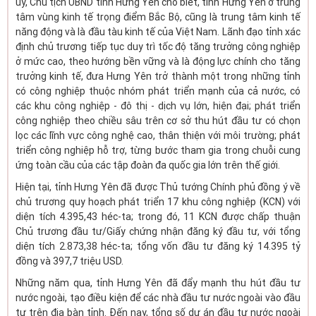
ủy, Chủ tịch UBND tỉnh Hưng Yên cho biết, tỉnh Hưng Yên ở trung
tâm vùng kinh tế trọng điểm Bắc Bộ, cũng là trung tâm kinh tế
năng động và là đầu tàu kinh tế của Việt Nam. Lãnh đạo tỉnh xác
định chủ trương tiếp tục duy trì tốc độ tăng trưởng công nghiệp
ở mức cao, theo hướng bền vững và là động lực chính cho tăng
trưởng kinh tế, đưa Hưng Yên trở thành một trong những tỉnh
có công nghiệp thuộc nhóm phát triển mạnh của cả nước, có
các khu công nghiệp - đô thị - dịch vụ lớn, hiện đại; phát triển
công nghiệp theo chiều sâu trên cơ sở thu hút đầu tư có chọn
lọc các lĩnh vực công nghệ cao, thân thiện với môi trường; phát
triển công nghiệp hỗ trợ, từng bước tham gia trong chuỗi cung
ứng toàn cầu của các tập đoàn đa quốc gia lớn trên thế giới.
Hiện tại, tỉnh Hưng Yên đã được Thủ tướng Chính phủ đồng ý về
chủ trương quy hoạch phát triển 17 khu công nghiệp (KCN) với
diện tích 4.395,43 héc-ta; trong đó, 11 KCN được chấp thuận
Chủ trương đầu tư/Giấy chứng nhận đăng ký đầu tư, với tổng
diện tích 2.873,38 héc-ta; tổng vốn đầu tư đăng ký 14.395 tỷ
đồng và 397,7 triệu USD.
Những năm qua, tỉnh Hưng Yên đã đẩy mạnh thu hút đầu tư
nước ngoài, tạo điều kiện để các nhà đầu tư nước ngoài vào đầu
tư trên địa bàn tỉnh. Đến nay, tổng số dự án đầu tư nước ngoài