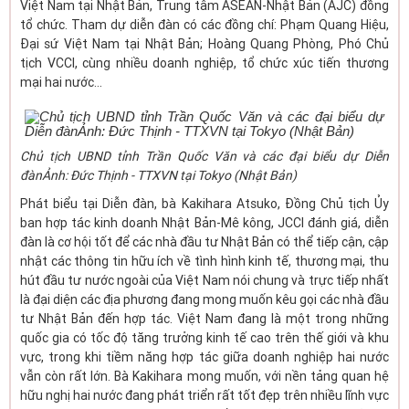
Việt Nam tại Nhật Bản, Trung tâm ASEAN-Nhật Bản (AJC) đồng
tổ chức. Tham dự diễn đàn có các đồng chí: Phạm Quang Hiệu,
Đại sứ Việt Nam tại Nhật Bản; Hoàng Quang Phòng, Phó Chủ
tịch VCCI, cùng nhiều doanh nghiệp, tổ chức xúc tiến thương
mại hai nước...
Chủ tịch UBND tỉnh Trần Quốc Văn và các đại biểu dự Diễn
đànẢnh: Đức Thịnh - TTXVN tại Tokyo (Nhật Bản)
Phát biểu tại Diễn đàn, bà Kakihara Atsuko, Đồng Chủ tịch Ủy
ban hợp tác kinh doanh Nhật Bản-Mê kông, JCCI đánh giá, diễn
đàn là cơ hội tốt để các nhà đầu tư Nhật Bản có thể tiếp cận, cập
nhật các thông tin hữu ích về tình hình kinh tế, thương mại, thu
hút đầu tư nước ngoài của Việt Nam nói chung và trực tiếp nhất
là đại diện các địa phương đang mong muốn kêu gọi các nhà đầu
tư Nhật Bản đến hợp tác. Việt Nam đang là một trong những
quốc gia có tốc độ tăng trưởng kinh tế cao trên thế giới và khu
vực, trong khi tiềm năng hợp tác giữa doanh nghiệp hai nước
vẫn còn rất lớn. Bà Kakihara mong muốn, với nền tảng quan hệ
hữu nghị hai nước đang phát triển rất tốt đẹp trên nhiều lĩnh vực