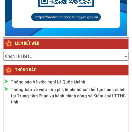
Thông báo về việc nghỉ Tết Nguyên đán Bính Ngọ năm 2026
Thông báo về việc nghỉ Tết Nguyên đán Giáp Thìn năm
2024
LIÊN KẾT WEB
Thông báo Lịch nghỉ Lễ Quốc khánh ngày 2/9/2023
Thông báo phân cấp công tác đăng ký phương tiện giao
thông cơ giới đường bộ
Thông báo thời gian làm việc mùa hè năm 2022
THÔNG BÁO
Thông báo Về việc nghỉ Lễ Quốc khánh
Thông báo về việc nộp phí, lệ phí hồ sơ thủ tục hành chính
tại Trung tâm Phục vụ hành chính công và Kiểm soát TTHC
tỉnh