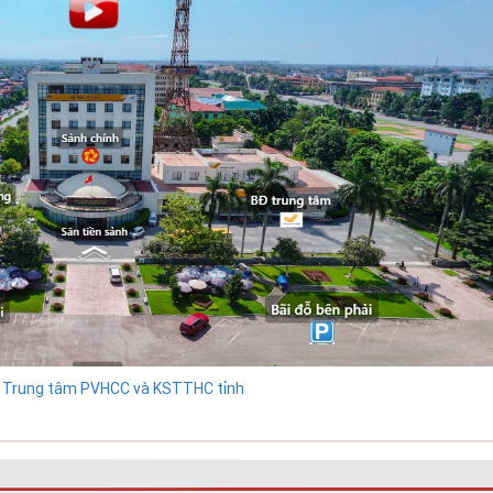
tại Trung tâm PVHCC và KSTTHC tỉnh