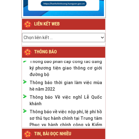
Thông báo về việc nghỉ Tết Nguyên
đán Bính Ngọ năm 2026
LIÊN KẾT WEB
Thông báo về việc nghỉ Tết Nguyên
đán Giáp Thìn năm 2024
Thông báo Lịch nghỉ Lễ Quốc khánh
ngày 2/9/2023
THÔNG BÁO
Thông báo phân cấp công tác đăng
ký phương tiện giao thông cơ giới
đường bộ
Thông báo thời gian làm việc mùa
hè năm 2022
Thông báo Về việc nghỉ Lễ Quốc
khánh
Thông báo về việc nộp phí, lệ phí hồ
sơ thủ tục hành chính tại Trung tâm
Phục vụ hành chính công và Kiểm
soát TTHC tỉnh
TIN, BÀI ĐỌC NHIỀU