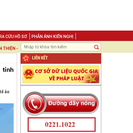
RA CỨU HỒ SƠ
PHẢN ÁNH KIẾN NGHỊ
 - TRÁCH NHIỆM ", LẤY NGƯỜI DÂN VÀ DOANH NGHIỆP LÀM TRUNG T
LIÊN KẾT
 tỉnh
tế ảo