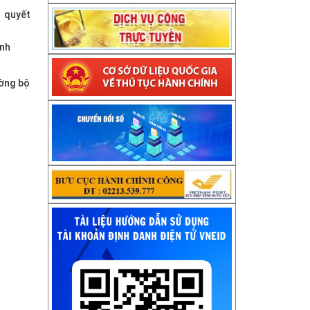
i quyết
ỉnh
ường bộ