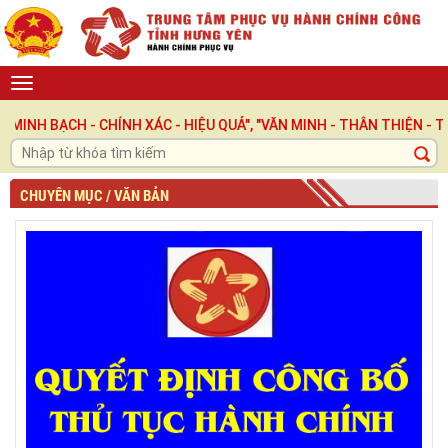
H - CHÍNH XÁC - HIỆU QUẢ", "VĂN MINH - THÂN THIỆN - TRÁCH N
CHUYÊN MỤC / VĂN BẢN