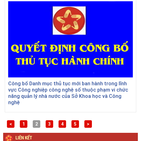
Công bố Danh mục thủ tục mới ban hành trong lĩnh
vực Công nghiệp công nghệ số thuộc phạm vi chức
năng quản lý nhà nước của Sở Khoa học và Công
nghệ
<
1
2
3
4
5
>
LIÊN KẾT