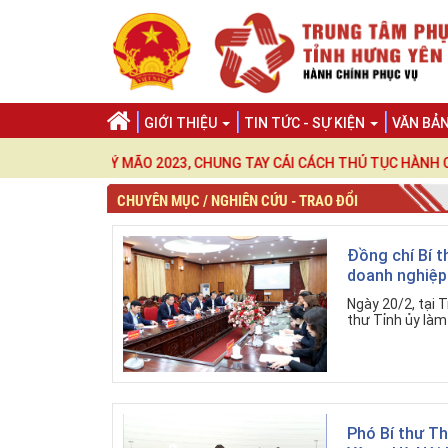
GIỚI THIỆU
TIN TỨC - SỰ KIỆN
VĂN BẢ
ÂN QUÝ MÃO 2023, CHUNG TAY CẢI CÁCH THỦ TỤC HÀNH CHÍNH, "CÔN
CHUYÊN MỤC / NGHIÊN CỨU - TRAO ĐỔI
Đồng chí Bí t
doanh nghiệp
Ngày 20/2, tại 
thư Tỉnh ủy làm 
Phó Bí thư T