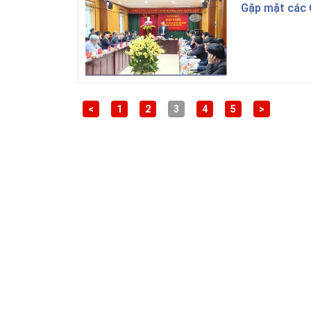
Gặp mặt các 
<
1
2
3
4
5
>