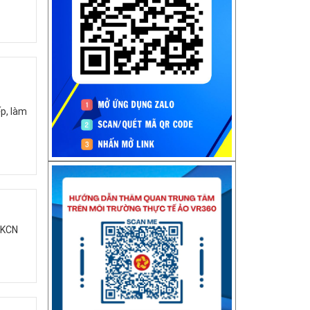
p, làm
 KCN