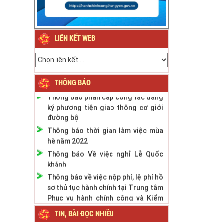
Thông báo về việc nghỉ Tết Nguyên
đán Bính Ngọ năm 2026
LIÊN KẾT WEB
Thông báo về việc nghỉ Tết Nguyên
đán Giáp Thìn năm 2024
Thông báo Lịch nghỉ Lễ Quốc khánh
ngày 2/9/2023
THÔNG BÁO
Thông báo phân cấp công tác đăng
ký phương tiện giao thông cơ giới
đường bộ
Thông báo thời gian làm việc mùa
hè năm 2022
Thông báo Về việc nghỉ Lễ Quốc
khánh
Thông báo về việc nộp phí, lệ phí hồ
sơ thủ tục hành chính tại Trung tâm
Phục vụ hành chính công và Kiểm
soát TTHC tỉnh
TIN, BÀI ĐỌC NHIỀU