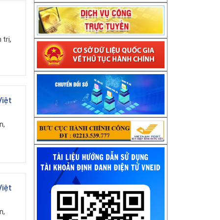
trị,
Việt
n,
Việt
n,