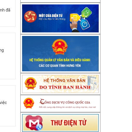
ỉnh đã
ớng
việc