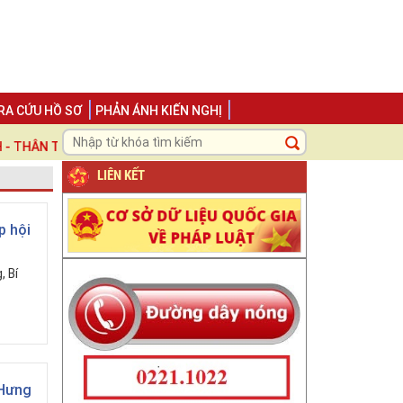
RA CỨU HỒ SƠ
PHẢN ÁNH KIẾN NGHỊ
N THIỆN - TRÁCH NHIỆM ", LẤY NGƯỜI DÂN VÀ DOANH NGHIỆP LÀM 
LIÊN KẾT
p hội
, Bí
 Hưng