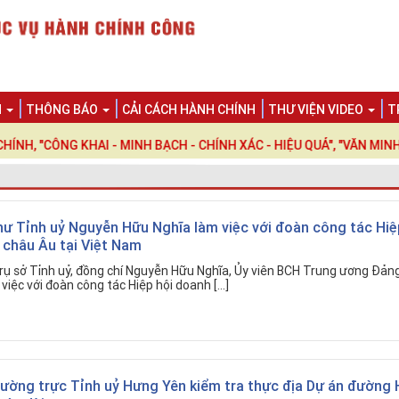
N
THÔNG BÁO
CẢI CÁCH HÀNH CHÍNH
THƯ VIỆN VIDEO
T
G KHAI - MINH BẠCH - CHÍNH XÁC - HIỆU QUẢ", "VĂN MINH - THÂ
hư Tỉnh uỷ Nguyễn Hữu Nghĩa làm việc với đoàn công tác Hiệ
 châu Âu tại Việt Nam
Trụ sở Tỉnh uỷ, đồng chí Nguyễn Hữu Nghĩa, Ủy viên BCH Trung ương Đảng
việc với đoàn công tác Hiệp hội doanh […]
hường trực Tỉnh uỷ Hưng Yên kiểm tra thực địa Dự án đường