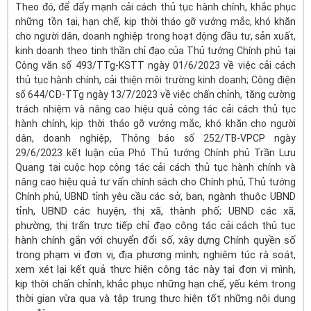
Theo đó, để đẩy mạnh cải cách thủ tục hành chính, khắc phục
những tồn tại, hạn chế, kịp thời tháo gỡ vướng mắc, khó khăn
cho người dân, doanh nghiệp trong hoạt động đầu tư, sản xuất,
kinh doanh theo tinh thần chỉ đạo của Thủ tướng Chính phủ tại
Công văn số 493/TTg-KSTT ngày 01/6/2023 về việc cải cách
thủ tục hành chính, cải thiện môi trường kinh doanh; Công điện
số 644/CĐ-TTg ngày 13/7/2023 về việc chấn chỉnh, tăng cường
trách nhiệm và nâng cao hiệu quả công tác cải cách thủ tục
hành chính, kịp thời tháo gỡ vướng mắc, khó khăn cho người
dân, doanh nghiệp, Thông báo số 252/TB-VPCP ngày
29/6/2023 kết luận của Phó Thủ tướng Chính phủ Trần Lưu
Quang tại cuộc họp công tác cải cách thủ tục hành chính và
nâng cao hiệu quả tư vấn chính sách cho Chính phủ, Thủ tướng
ác sở, ban, ngành thuộc UBND
Chính phủ, UBND tỉnh yêu cầu c
tỉnh, UBND các huyện, thị xã, thành phố; UBND các xã,
phường, thị trấn trực tiếp chỉ đạo công tác cải cách thủ tục
hành chính gắn với chuyển đổi số, xây dựng Chính quyền số
trong phạm vi đơn vị, địa phương mình; nghiêm túc rà soát,
xem xét lại kết quả thực hiện công tác này tại đơn vị mình,
kịp thời chấn chỉnh, khắc phục những hạn chế, yếu kém trong
thời gian vừa qua và tập trung thực hiện tốt những nội dung