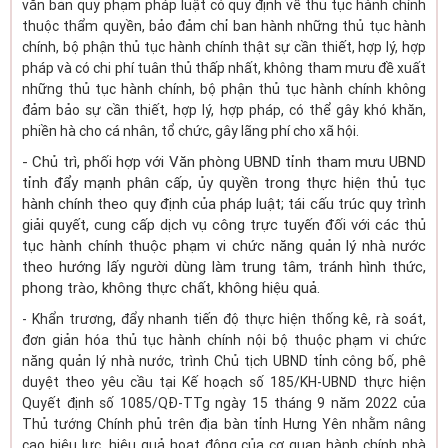
văn bản quy phạm pháp luật có quy định về thủ tục hành chính
thuộc thẩm quyền, bảo đảm chỉ ban hành những thủ tục hành
chính, bộ phận thủ tục hành chính thật sự cần thiết, hợp lý, hợp
pháp và có chi phí tuân thủ thấp nhất, không tham mưu đề xuất
những thủ tục hành chính, bộ phận thủ tục hành chính không
đảm bảo sự cần thiết, hợp lý, hợp pháp, có thể gây khó khăn,
phiền hà cho cá nhân, tổ chức, gây lãng phí cho xã hội.
-
Chủ trì, phối hợp với Văn phòng UBND tỉnh tham mưu UBND
tỉnh đẩy mạnh phân cấp, ủy quyền trong thực hiện thủ tục
hành chính theo quy định của pháp luật; tái cấu trúc quy trình
giải quyết, cung cấp dịch vụ công trực tuyến đối với các thủ
tục hành chính thuộc phạm vi chức năng quản lý nhà nước
theo hướng lấy người dùng làm trung tâm, tránh hình thức,
phong trào, không thực chất, không hiệu quả.
- Khẩn trương, đẩy nhanh tiến độ thực hiện thống kê, rà soát,
đơn giản hóa thủ tục hành chính nội bộ thuộc phạm vi chức
năng quản lý nhà nước, trình Chủ tịch UBND tỉnh công bố, phê
duyệt theo yêu cầu tại Kế hoạch số 185/KH-UBND thực hiện
Quyết định số 1085/QĐ-TTg ngày 15 tháng 9 năm 2022 của
Thủ tướng Chính phủ trên địa bàn tỉnh Hưng Yên nhằm nâng
cao hiệu lực, hiệu quả hoạt động của cơ quan hành chính nhà