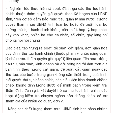
sau đây:
- Nghiêm túc thực hiện rà soát, đánh giá các thủ tục hành
chính thuộc thẩm quyền giải quyết theo Kế hoạch của UBND
tỉnh, trên cơ sở đảm bảo mục tiêu quản lý nhà nước, cương
quyết tham mưu UBND tỉnh loại bỏ hoặc đề xuất loại bỏ
những thủ tục hành chính không cần thiết, hợp lý, hợp pháp,
gây khó khăn, phiền hà cho cá nhân, tổ chức, gây lãng phí
cho xã hội nói chung.
Đặc biệt, tập trung rà soát, đề xuất cắt giảm, đơn giản hóa
quy định, thủ tục hành chính (thuộc phạm vi chức năng quản
lý nhà nước, thẩm quyền giải quyết) liên quan đến hoạt động
đầu tư, sản xuất, kinh doanh và đời sống người dân trên địa
bàn tỉnh theo hướng cắt giảm, đề xuất cắt giảm ngay các
thủ tục, các bước trung gian không cần thiết trong quá trình
giải quyết thủ tục hành chính; các điều kiện kinh doanh chồng
chéo, không định lượng được để minh bạch trong kiểm tra,
thẩm định, đánh giá, xét duyệt hồ sơ thủ tục hành chính; các
hoạt động kiểm tra chuyên ngành còn chồng chéo, có sự
tham gia của nhiều cơ quan, đơn vị.
- Nâng cao chất lượng tham mưu UBND tỉnh ban hành những